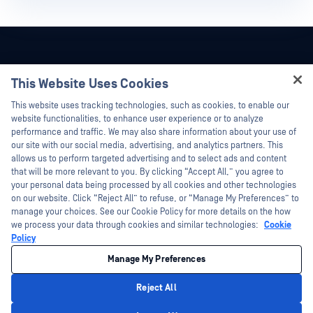
This Website Uses Cookies
Hey there!
This website uses tracking technologies, such as cookies, to enable our
I'm Ozzy, your OPSWAT virtual assistant.
website functionalities, to enhance user experience or to analyze
How can I help you secure what's critical
performance and traffic. We may also share information about your use of
today?
our site with our social media, advertising, and analytics partners. This
allows us to perform targeted advertising and to select ads and content
that will be more relevant to you. By clicking “Accept All,” you agree to
your personal data being processed by all cookies and other technologies
on our website. Click “Reject All” to refuse, or “Manage My Preferences” to
©2026OPSWAT . All rights reserved.OPSWAT、MetaDefender、Metascan、
manage your choices. See our Cookie Policy for more details on the how
MetaAccess、OPSWAT 、Trust no File. Trust No Device.、OPSWAT 、Protecting the
we process your data through cookies and similar technologies:
Cookie
World's Critical Infrastructure、Deep CDR™ Technology、InQuest、InQuestロゴ、
Policy
DFI、RetroHunt、Deep File Inspection、およびJoin the Huntは、OPSWAT の商標
です。第三者の商標は、それぞれの所有者の財産です。
法的事項
プライバシーポリシー
カリフォルニア州のプライバシーポリ
Manage My Preferences
シー
Reject All
Privacy Policy