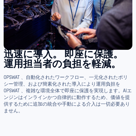
迅速に導入。
即座に保護。
運用担当者の負担を軽減。
OPSWAT 、自動化されたワークフロー、一元化されたポリ
シー管理、および簡素化された導入により運用負担を
OPSWAT 、複雑な環境全体で即座に保護を実現します。AIエ
ンジンはインラインかつ自律的に動作するため、価値を提
供するために追加の統合や手動による介入は一切必要あり
ません。