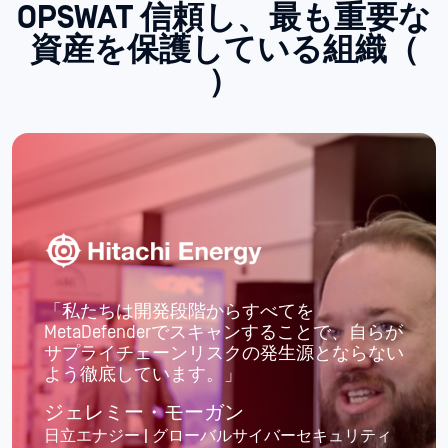
OPSWAT 信頼し、最も重要な
資産を保護している組織（
）
「サイバーセキュリティにおける中核的な課
が
題の対応を外部組織に委託することで、私た
い
ちは本来の使命に集中でき、他のことに気を
取られることなく業務に取り組むことができ
ます。」
ギャレット・リー