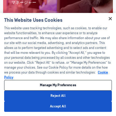
インディード、Software マネージャー
ブログを読む
This Website Uses Cookies
Hey there!
This website uses tracking technologies, such as cookies, to enable our
I'm Ozzy, your OPSWAT virtual assistant.
website functionalities, to enhance user experience or to analyze
How can I help you secure what's critical
performance and traffic. We may also share information about your use of
today?
our site with our social media, advertising, and analytics partners. This
allows us to perform targeted advertising and to select ads and content
that will be more relevant to you. By clicking “Accept All,” you agree to
your personal data being processed by all cookies and other technologies
on our website. Click “Reject All” to refuse, or “Manage My Preferences” to
受賞歴と評価
manage your choices. See our Cookie Policy for more details on the how
we process your data through cookies and similar technologies:
Cookie
賞
Policy
OPSWAT 2024年サイバーセキュリティ優秀
Manage My Preferences
賞の3部門を受賞
Reject All
詳しくはこちらから
Privacy Policy
Accept All