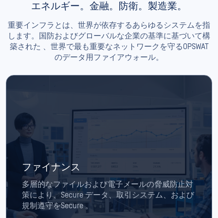
エネルギー。金融。防衛。製造業。
重要インフラとは、世界が依存するあらゆるシステムを指
します。国防およびグローバルな企業の基準に基づいて構
築された 、世界で最も重要なネットワークを守るOPSWAT
のデータ用ファイアウォール。
ファイナンス
多層的なファイルおよび電子メールの脅威防止対
策により、Secure データ、取引システム、および
規制遵守をSecure 。