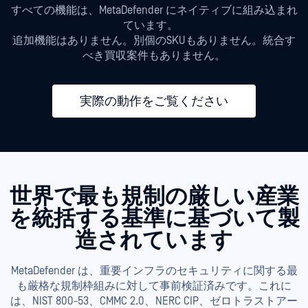
すべての機能は、MetaDefender にネイティブに組み込まれ
ています。
追加機能はありません。別個のSKUもありません。統合す
べき買収案件もありません。
実際の動作をご覧ください
世界で最も規制の厳しい産業
を統括する基準に基づいて製
造されています
MetaDefender は、重要インフラのセキュリティに関する最
も厳格な規制枠組みに対して事前検証済みです。これに
は、NIST 800-53、CMMC 2.0、NERC CIP、ゼロトラストアー