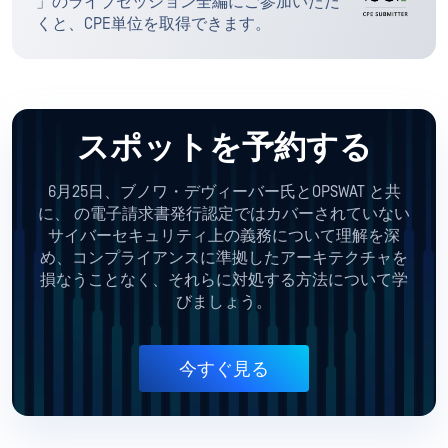
」のライブセッション全編にご参加いただ
くと、CPE単位を取得できます。
スポットを予約する
6月25日、ブノワ・デヴィーバー氏とOPSWAT と共
に、
の電子請求書発行認定ではカバーされていない
サイバーセキュリティ上の義務について理解を深
め、コンプライアンスに準拠したアーキテクチャを
損なうことなく、それらに対処する方法について学
びましょう。
今すぐ見る