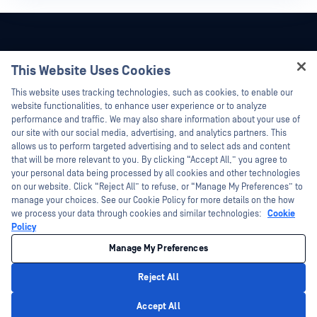
This Website Uses Cookies
Hey there!
This website uses tracking technologies, such as cookies, to enable our
I'm Ozzy, your OPSWAT virtual assistant.
website functionalities, to enhance user experience or to analyze
How can I help you secure what's critical
performance and traffic. We may also share information about your use of
today?
our site with our social media, advertising, and analytics partners. This
allows us to perform targeted advertising and to select ads and content
that will be more relevant to you. By clicking “Accept All,” you agree to
your personal data being processed by all cookies and other technologies
on our website. Click “Reject All” to refuse, or “Manage My Preferences” to
©2026OPSWAT . All rights reserved.OPSWAT、MetaDefender、Metascan、
manage your choices. See our Cookie Policy for more details on the how
MetaAccess、OPSWAT 、Trust no File. Trust No Device.、OPSWAT 、Protecting the
we process your data through cookies and similar technologies:
Cookie
World's Critical Infrastructure、Deep CDR™ Technology、InQuest、InQuestロゴ、
Policy
DFI、RetroHunt、Deep File Inspection、およびJoin the Huntは、OPSWAT の商標
です。第三者の商標は、それぞれの所有者の財産です。
法的事項
プライバシーポリシー
カリフォルニア州のプライバシーポリ
Manage My Preferences
シー
Reject All
Privacy Policy
Accept All