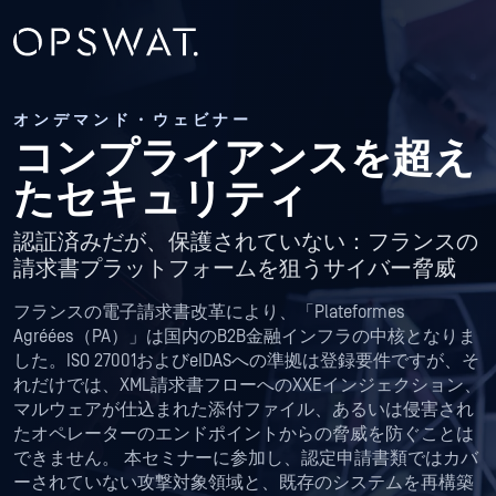
オンデマンド・ウェビナー
コンプライアンスを超え
たセキュリティ
認証済みだが、保護されていない：フランスの
請求書プラットフォームを狙うサイバー脅威
フランスの電子請求書改革により、「Plateformes
Agréées（PA）」は国内のB2B金融インフラの中核となりま
した。ISO 27001およびeIDASへの準拠は登録要件ですが、そ
れだけでは、XML請求書フローへのXXEインジェクション、
マルウェアが仕込まれた添付ファイル、あるいは侵害され
たオペレーターのエンドポイントからの脅威を防ぐことは
できません。 本セミナーに参加し、認定申請書類ではカバ
ーされていない攻撃対象領域と、既存のシステムを再構築