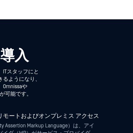
ITスタッフにと
きるようになり、
nissaや
合が可能です。
リモートおよびオンプレミス アクセス
ity Assertion Markup Language）は、アイ
イダ（IdP）がサービス・プロバイダ
デンシャルを渡すことを可能にするオープ
ラウド統合を可能にします。OPSWATの
ドポイント管理プラットフォームは、より
、より容易な管理、よりポジティブなユー
ンスにより、VPNに取って代わるもので
イアンスと管理
Sやアンチウイルスといった標準的なセキュリテ