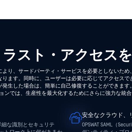
より、サードパーティ・サービスを必要としないため、
なります。同時に、ユーザーは必要に応じてアクセスで
発生した場合は、簡単に自己修復することができます。Om
リケーションでは、生産性を最大化するためにさらに強力な統
安全なクラウド、
、詳細な識別とセキュリテ
OPSWAT SAML（Secur
ットワーク上に何があるか
デンティティ・プロバ
クし、IoTデバイスを適
（SP）に認証クレ
ーションを可能にする。
ンスタンダードで、ク
ゼロトラスト・エン
優れたセキュリティ
ザー・エクスペリエ
す。
徹底したコンプラ
イントの健全性を包括的に表
OPSWAT は、O