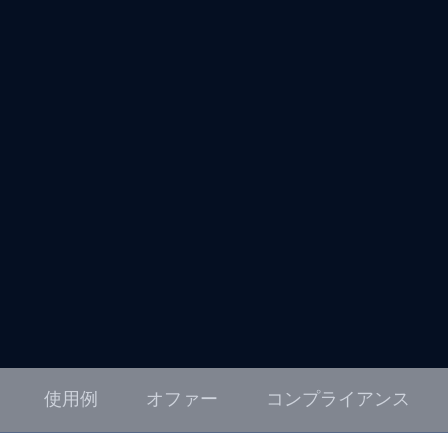
使用例
オファー
コンプライアンス
する需要の
ポリシーとクラウド・アプリケー
モート・アクセスのニー