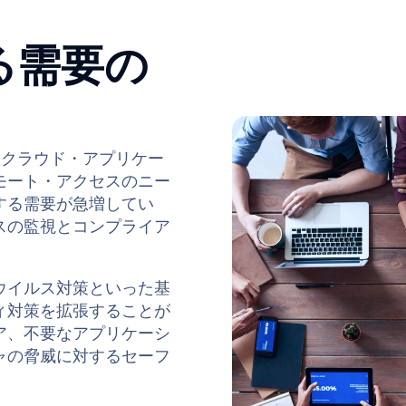
する需要が急増してい
スの監視とコンプライア
ウイルス対策といった基
ィ対策を拡張することが
ア、不要なアプリケーシ
ャの脅威に対するセーフ
アプリケーションやネッ
デバイスがセキュリテ
はどのように確認できる
ことが確認された後は、
ンへのアクセスを改ざん
を講じるべきか。