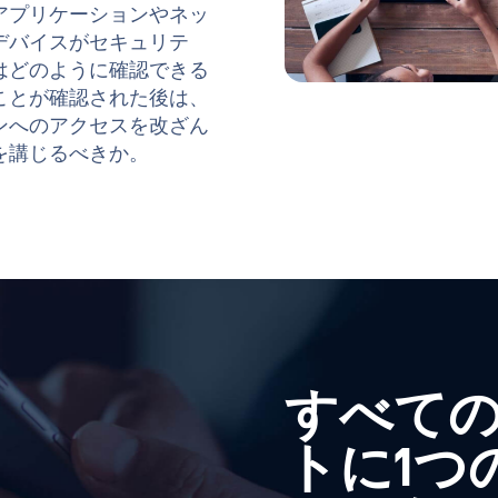
すべて
トに1つ
ームを
このような課題に対応す
クセス哲学に根ざした
マネジメント・プラッ
ォームは、ユーザーや
スとエンドポイントデ
ティポリシーに適合さ