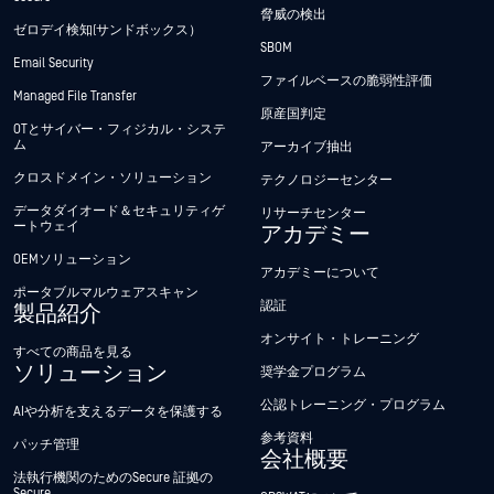
脅威の検出
ゼロデイ検知(サンドボックス）
SBOM
Email Security
ファイルベースの脆弱性評価
Managed File Transfer
原産国判定
OTとサイバー・フィジカル・システ
ム
アーカイブ抽出
クロスドメイン・ソリューション
テクノロジーセンター
データダイオード＆セキュリティゲ
リサーチセンター
ートウェイ
アカデミー
OEMソリューション
アカデミーについて
ポータブルマルウェアスキャン
認証
製品紹介
オンサイト・トレーニング
すべての商品を見る
ソリューション
奨学金プログラム
公認トレーニング・プログラム
AIや分析を支えるデータを保護する
参考資料
パッチ管理
会社概要
法執行機関のためのSecure 証拠の
Secure