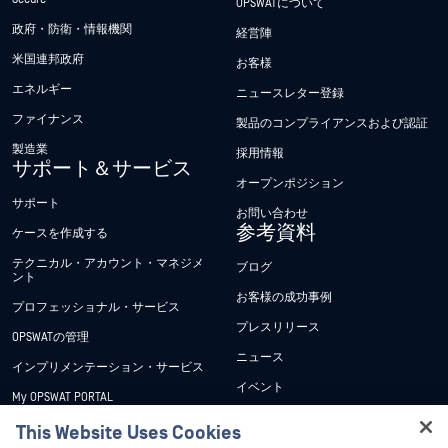
OPSWATについて
政府・防衛・情報機関
経営陣
米国連邦政府
お客様
エネルギー
ニュースレター登録
ファイナンス
製品のコンプライアンスおよび認証
製造業
採用情報
サポート＆サービス
オープンポジション
サポート
お問い合わせ
参考資料
ケースを作成する
テクニカル・アカウント・マネジメ
ブログ
ント
お客様の成功事例
プロフェッショナル・サービス
プレスリリース
OPSWATの管理
ニュース
インプリメンテーション・サービス
イベント
My OPSWAT PORTAL
ウェビナー
技術文書
This Website Uses Cookies
データシート