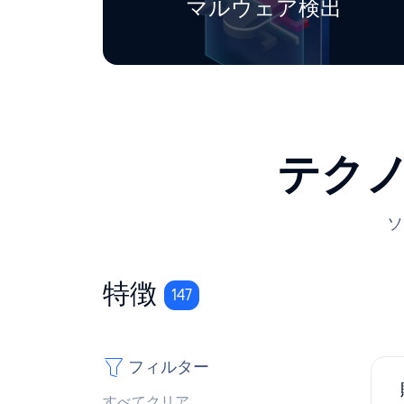
マルウェア検出
テク
ソ
特徴
147
フィルター
すべてクリア