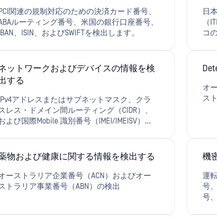
PCI関連の規制対応のための決済カード番号、
日本
ABAルーティング番号、米国の銀行口座番号、
（I
IBAN、ISIN、およびSWIFTを検出します。
コの
ルの
スト
久口
ネットワークおよびデバイスの情報を検
De
号、
出する
オー
スト
IPv4アドレスまたはサブネットマスク、クラ
スレス・ドメイン間ルーティング（CIDR）、
および国際Mobile 識別番号（IMEI/IMEISV）を
検出する
薬物および健康に関する情報を検出する
機
オーストラリア企業番号（ACN）およびオー
運転
ストラリア事業番号（ABN）の検出
号
号
選