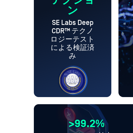
テクショ
ン
SE Labs Deep
CDR™ テクノ
ロジーテスト
による検証済
み
>99.2%