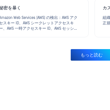
な病
号、
秘密を暴く
カ
両
Amazon Web Services (AWS) の検出：AWS アク
組
セスキー ID、AWS シークレットアクセスキ
正
ー、AWS 一時アクセスキー ID、AWS セッショ
ントークン、AWS STS トークン、Microsoft
Azure：Azure SAS 署名、Azure アクセスキー、
Azure アクセストークン、Azure テナント ID、
Azure クライアント ID、Azure クライアントシ
もっと読む
ークレット、Azure ユーザー名、Azure パスワ
ード、GoogleCloud (GCP)：GoogleCloud キー、
GoogleCloud （キーの Base64 エンコード版も
検索対象となります）、Google OAuth クライ
アント ID （逆順のクライアント ID も検索対象
とします） Google OAuth クライアントシーク
レット 秘密鍵（PEM、PPK） IBM キー
IBMCloud IBM COS HMAC 認証情報 IBMAPI 認証
情報 汎用パスワード 汎用API PostgreSQL 認証
情報 MySQL 認証情報