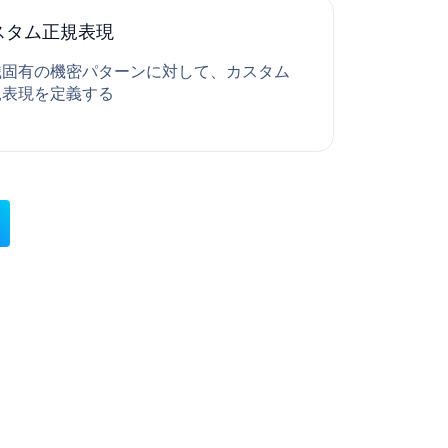
歴、英国国民保健サービス（NHS）番
米国医薬品コード（NDC）、血液型、車
スタム正規表現
識別番号、クレジットカード番号
織固有の機密パターンに対して、カスタム
規表現を定義する