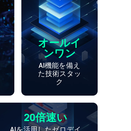
オールイ
ンワン
AI機能を備え
た技術スタッ
ク
20倍速い
AIを活用したゼロデイ