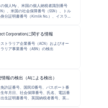
の個人My 、米国の個人納税者識別番号
TIN）、米国の社会保障番号（SSN）、トル
身分証明書番号（Kimlik No.）、イスラエ
国民ID番号、インドのAadhaar番号、オー
ラリアの納税者番号（TFN）、インドの恒
座番号（PAN）、トルコのパスポート番
tect Corporationに関する情報
およびトルコの電話番号My 検出します。
ストラリア企業番号（ACN）およびオー
ラリア事業番号（ABN）の検出
密情報の検出（AIによる検出）
免許証番号、国民ID番号、パスポート番
、生年月日、社会保障番号、氏名、電話番
、出生証明書番号、英国納税者番号、英国
挙人名簿番号、英国国民保険番号、一般的