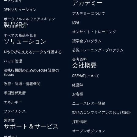
ートウェイ
アカデミー
OEMソリューション
アカデミーについて
ポータブルマルウェアスキャン
認証
製品紹介
オンサイト・トレーニング
すべての商品を見る
ソリューション
奨学金プログラム
公認トレーニング・プログラム
AIや分析を支えるデータを保護する
参考資料
パッチ管理
会社概要
法執行機関のためのSecure 証拠の
Secure
OPSWATについて
政府・防衛・情報機関
経営陣
米国連邦政府
お客様
エネルギー
ニュースレター登録
ファイナンス
製品のコンプライアンスおよび認証
製造業
採用情報
サポート＆サービス
オープンポジション