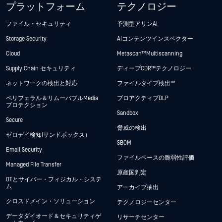
プラットフォーム
テクノロジー
ファイル・セキュリティ
予測型アリンAI
Storage Security
AIコンテンツインスペクター
Cloud
Metascan™ Multiscanning
Supply Chain セキュリティ
ディープCDR™テクノロジー
ネットワークの検出と対応
ファイルタイプ検出™
ペリフェラル＆リムーバブルMedia
プロアクティブDLP
プロテクション
Sandbox
Secure
脅威の検出
ゼロデイ検知(サンドボックス）
SBOM
Email Security
ファイルベースの脆弱性評価
Managed File Transfer
原産国判定
OTとサイバー・フィジカル・システ
ム
アーカイブ抽出
クロスドメイン・ソリューション
テクノロジーセンター
データダイオード＆セキュリティゲ
リサーチセンター