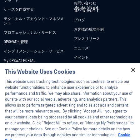
サポート
お問い合わせ
参考資料
ケースを作成する
テクニカル・アカウント・マネジメ
ブログ
ント
お客様の成功事例
プロフェッショナル・サービス
プレスリリース
OPSWATの管理
ニュース
インプリメンテーション・サービス
イベント
My OPSWAT PORTAL
ウェビナー
技術文書
This Website Uses Cookies
データシート
Hey there!
トレーニング
This website uses tracking technologies, such as cookies, to enable our
ホワイトペーパー
I'm Ozzy, your OPSWAT virtual assistant.
website functionalities, to enhance user experience or to analyze
脆弱性対策プログラム
How can I help you secure what's critical
performance and traffic. We may also share information about your use of
パートナー
無料ツール
today?
our site with our social media, advertising, and analytics partners. This
allows us to perform targeted advertising and to select ads and content
認証
that will be more relevant to you. By clicking “Accept All,” you agree to
テクノロジー・パートナー
your personal data being processed by all cookies and other technologies
on our website. Click “Reject All” to refuse, or “Manage My Preferences” to
OPSWAT チャネル パートナー
manage your choices. See our Cookie Policy for more details on the how
we process your data through cookies and similar technologies:
Cookie