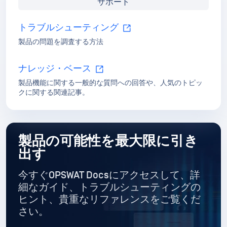
お客様の声（1）
データシート (1)
ガイド (1)
ツールキ
ガイド
MetaDefender Drive クイックスター
トガイド
今すぐダウンロード