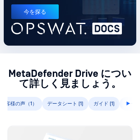
This Website Uses Cookies
Hey there!
This website uses tracking technologies, such as cookies, to enable our
I'm Ozzy, your OPSWAT virtual assistant.
website functionalities, to enhance user experience or to analyze
How can I help you secure what's critical
performance and traffic. We may also share information about your use of
today?
our site with our social media, advertising, and analytics partners. This
allows us to perform targeted advertising and to select ads and content
that will be more relevant to you. By clicking “Accept All,” you agree to
your personal data being processed by all cookies and other technologies
on our website. Click “Reject All” to refuse, or “Manage My Preferences” to
manage your choices. See our Cookie Policy for more details on the how
レポート
we process your data through cookies and similar technologies:
Cookie
MetaDefender Drive データシート
Policy
Manage My Preferences
続きを読む
Reject All
Privacy Policy
Accept All