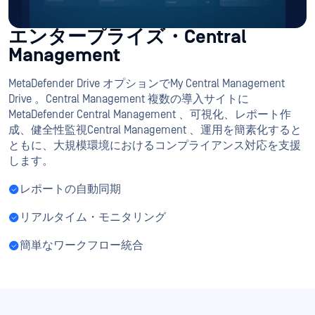
プロフェッ
ョナル
構成
3エンジン
Metascan™Multiscanning
アビラ、アンラボ、
測型アリンAI
検出率**
94%
プロアクティブ・データ
損失防止