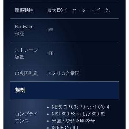
ウィンドウ
、Server
ズ
FAT16、FAT32、NTFS、exFAT
BitLocker（ユーザーパスワード
および回復キー）*
ウィンドウ
ズ・エンベ
XP、7
デッド
2006-2017 年以降の Intel ベース
マック
HFS、HFS+、APFS
APFS 用 FileVault
Debian 5 ベースまたはそれ以
降、RHEL 6 ベースまたはそれ以
降
リナックス
EXT2、EXT3、EXT4、XFS、
BTRFS、ReiserFS、JFS、ZFS (非