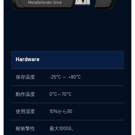
NERC CIP 003-7 および 010-4
コンプライ
NIST 800-53 および 800-82
アンス
米国大統領令14028号
ISO/IEC 27001
暗号コンプ
FIPS 140-2（MetaDefender Drive
ライアンス
）
互換性
プラットフ
x86またはx64、インテルまたは
ォーム
AMDベース
XP、7、8、8.1、10、11
Server 、Server 、Server 、Server