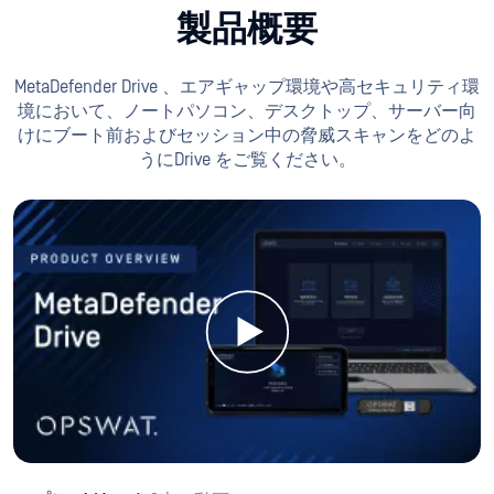
MetaDefender Drive 、組み込みOSと最大8つの信頼済みエン
ジンによるマルチスキャンを活用し、デバイDrive 検証Drive
。これによりカーネル、ファームウェア、ハードウェアコ
ンポーネントにわたる
の深層検査を実行し、デバイスが動
作する前に安全に使用できることを保証します。
また、原産国検出機能により、制限対象地域からのファー
ムウェアやソフトウェアが
の重要システムに到達する前に
警告を発することで、サプライチェーンコンプライアンス
を強化します。
プラグ・イット・イン
MetaDefender Driveからターゲットデバイスを直接
Secure
スキャンの実行
レポートを見る