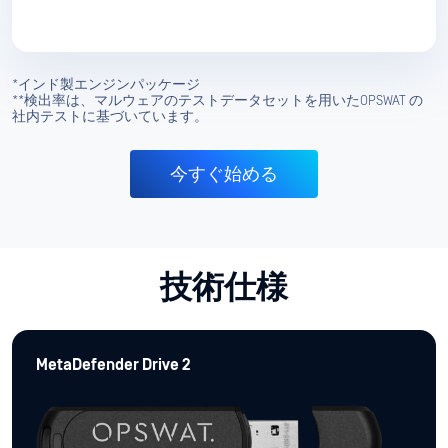
使用湿度
10%から90
耐衝撃性
最大1000G。
耐振動性
最大15Gピーク・ツー・ピーク。
Hardware
1年
保証
ストレージ
1TB
容量
出典国判定
アメリカ合衆国
規制