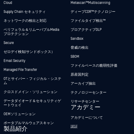
Cloud
Metascan™ Multiscanning
Supply Chain セキュリティ
ディープCDR™テクノロジー
ネットワークの検出と対応
ファイルタイプ検出™
ペリフェラル＆リムーバブルMedia
プロアクティブDLP
プロテクション
Sandbox
Secure
脅威の検出
ゼロデイ検知(サンドボックス）
SBOM
Email Security
ファイルベースの脆弱性評価
Managed File Transfer
原産国判定
OTとサイバー・フィジカル・システ
ム
アーカイブ抽出
クロスドメイン・ソリューション
テクノロジーセンター
データダイオード＆セキュリティゲ
リサーチセンター
ートウェイ
アカデミー
OEMソリューション
アカデミーについて
ポータブルマルウェアスキャン
認証
製品紹介