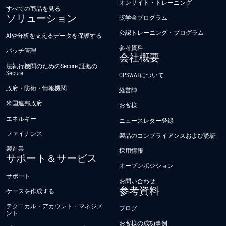
オンサイト・トレーニング
すべての商品を見る
ソリューション
奨学金プログラム
公認トレーニング・プログラム
AIや分析を支えるデータを保護する
参考資料
パッチ管理
会社概要
法執行機関のためのSecure 証拠の
Secure
OPSWATについて
政府・防衛・情報機関
経営陣
米国連邦政府
お客様
エネルギー
ニュースレター登録
ファイナンス
製品のコンプライアンスおよび認証
製造業
採用情報
サポート＆サービス
オープンポジション
サポート
お問い合わせ
参考資料
ケースを作成する
テクニカル・アカウント・マネジメ
ブログ
ント
お客様の成功事例