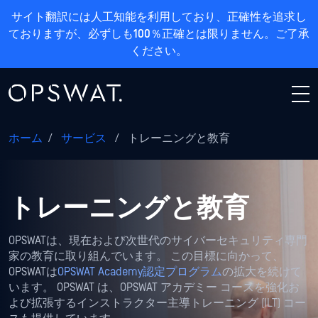
サイト翻訳には人工知能を利用しており、正確性を追求し
ておりますが、必ずしも100％正確とは限りません。ご了承
ください。
ホーム
/
サービス
/
トレーニングと教育
トレーニングと教育
OPSWATは、現在および次世代のサイバーセキュリティ専門
家の教育に取り組んでいます。 この目標に向かって、
OPSWATは
OPSWAT Academy認定プログラム
の拡大を続けて
います。 OPSWAT は、OPSWAT アカデミー コースを強化お
よび拡張するインストラクター主導トレーニング (ILT) コー