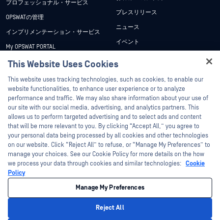
プロフェッショナル・サービス
プレスリリース
OPSWATの管理
ニュース
インプリメンテーション・サービス
イベント
My OPSWAT PORTAL
ウェビナー
技術文書
This Website Uses Cookies
データシート
Hey there!
トレーニング
This website uses tracking technologies, such as cookies, to enable our
ホワイトペーパー
I'm Ozzy, your OPSWAT virtual assistant.
website functionalities, to enhance user experience or to analyze
脆弱性対策プログラム
How can I help you secure what's critical
performance and traffic. We may also share information about your use of
パートナー
無料ツール
today?
our site with our social media, advertising, and analytics partners. This
allows us to perform targeted advertising and to select ads and content
認証
that will be more relevant to you. By clicking “Accept All,” you agree to
テクノロジー・パートナー
your personal data being processed by all cookies and other technologies
on our website. Click “Reject All” to refuse, or “Manage My Preferences” to
OPSWAT チャネル パートナー
manage your choices. See our Cookie Policy for more details on the how
we process your data through cookies and similar technologies:
Cookie
©2026OPSWAT . All rights reserved.OPSWAT、MetaDefender、Metascan、
Policy
MetaAccess、OPSWAT 、Trust no File. Trust No Device.、OPSWAT 、Protecting the
World's Critical Infrastructure、Deep CDR™ Technology、InQuest、InQuestロゴ、
Manage My Preferences
DFI、RetroHunt、Deep File Inspection、およびJoin the Huntは、OPSWAT の商標
です。第三者の商標は、それぞれの所有者の財産です。
法的事項
プライバシーポリシー
クッキー設定
カリフォルニアの
Reject All
プライバシー