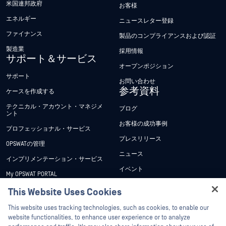
米国連邦政府
お客様
エネルギー
ニュースレター登録
ファイナンス
製品のコンプライアンスおよび認証
製造業
採用情報
サポート＆サービス
オープンポジション
サポート
お問い合わせ
参考資料
ケースを作成する
テクニカル・アカウント・マネジメ
ブログ
ント
お客様の成功事例
プロフェッショナル・サービス
プレスリリース
OPSWATの管理
ニュース
インプリメンテーション・サービス
イベント
My OPSWAT PORTAL
ウェビナー
技術文書
This Website Uses Cookies
データシート
Hey there!
トレーニング
This website uses tracking technologies, such as cookies, to enable our
ホワイトペーパー
I'm Ozzy, your OPSWAT virtual assistant.
website functionalities, to enhance user experience or to analyze
脆弱性対策プログラム