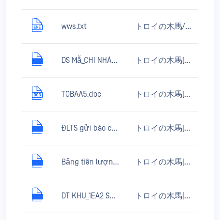
wws.txt
トロイの木馬/Win32.AutoRun.inf
DS Mẫ_CHI NHÁNH CÔNG TY TNH HANYANG ENG VI NAĐĂNG KÝ TIÊM M↪Lu_16I 3.xls
トロイの木馬[ダウンローダー]/MSOffice.Agent.fud
TOBAA5.doc
トロイの木馬[ダウンローダー]/MSWord.Agent.mo
ĐLTS gửi báo cáo mang tải 25 đến 31 tháng 5.xls
トロイの木馬[ダウンローダー]/MSOffice.Agent.cf
Bảng tiên lượng mời thầu (1).xls
トロイの木馬[ダウンローダー]/MSOffice.Agent.azx
DT KHU_1EA2 SANT CÔNG VIÊN MEN DEN_1.xls
トロイの木馬[ダウンローダー]/MSOffice.Agent.azx