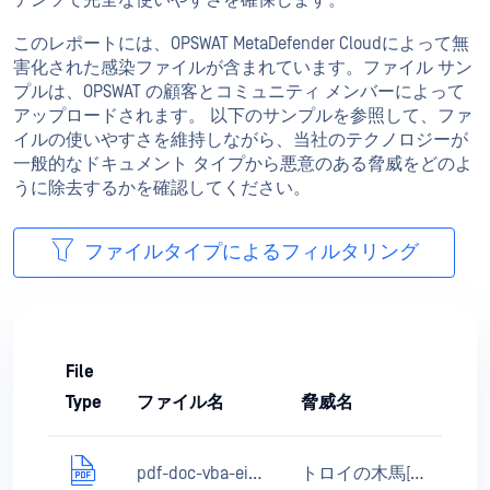
テンツで完全な使いやすさを確保します。
このレポートには、OPSWAT MetaDefender Cloudによって無
害化された感染ファイルが含まれています。ファイル サン
プルは、OPSWAT の顧客とコミュニティ メンバーによって
アップロードされます。 以下のサンプルを参照して、ファ
イルの使いやすさを維持しながら、当社のテクノロジーが
一般的なドキュメント タイプから悪意のある脅威をどのよ
うに除去するかを確認してください。
ファイルタイプによるフィルタリング
File
D
Type
ファイル名
脅威名
pdf-doc-vba-eicar-dropper.pdf
トロイの木馬[ダウンローダー]/MSOffice.Agent.fil