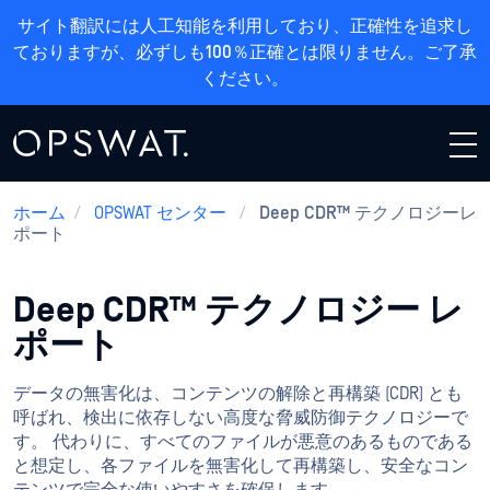
サイト翻訳には人工知能を利用しており、正確性を追求し
ておりますが、必ずしも100％正確とは限りません。ご了承
ください。
ホーム
/
OPSWAT センター
/
Deep CDR™ テクノロジーレ
ポート
Deep CDR™ テクノロジー レ
ポート
データの無害化は、コンテンツの解除と再構築 (CDR) とも
呼ばれ、検出に依存しない高度な脅威防御テクノロジーで
す。 代わりに、すべてのファイルが悪意のあるものである
と想定し、各ファイルを無害化して再構築し、安全なコン