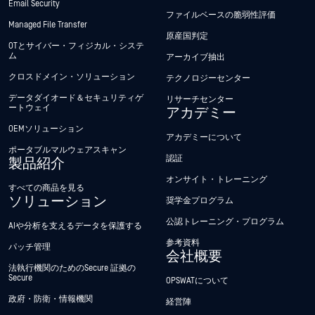
Email Security
ファイルベースの脆弱性評価
Managed File Transfer
原産国判定
OTとサイバー・フィジカル・システ
ム
アーカイブ抽出
クロスドメイン・ソリューション
テクノロジーセンター
データダイオード＆セキュリティゲ
リサーチセンター
ートウェイ
アカデミー
OEMソリューション
アカデミーについて
ポータブルマルウェアスキャン
認証
製品紹介
オンサイト・トレーニング
すべての商品を見る
ソリューション
奨学金プログラム
公認トレーニング・プログラム
AIや分析を支えるデータを保護する
参考資料
パッチ管理
会社概要
法執行機関のためのSecure 証拠の
Secure
OPSWATについて
政府・防衛・情報機関
経営陣