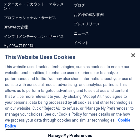
テクニカル・アカウント・マネジメ
ブログ
ント
お客様の成功事例
プロフェッショナル・サービス
プレスリリース
OPSWATの管理
ニュース
インプリメンテーション・サービス
イベント
My OPSWAT PORTAL
ウェビナー
技術文書
This Website Uses Cookies
データシート
Hey there!
トレーニング
This website uses tracking technologies, such as cookies, to enable our
ホワイトペーパー
I'm Ozzy, your OPSWAT virtual assistant.
website functionalities, to enhance user experience or to analyze
脆弱性対策プログラム
How can I help you secure what's critical
performance and traffic. We may also share information about your use of
パートナー
無料ツール
today?
our site with our social media, advertising, and analytics partners. This
allows us to perform targeted advertising and to select ads and content
認証
that will be more relevant to you. By clicking “Accept All,” you agree to
テクノロジー・パートナー
your personal data being processed by all cookies and other technologies
on our website. Click “Reject All” to refuse, or “Manage My Preferences” to
OPSWAT チャネル パートナー
manage your choices. See our Cookie Policy for more details on the how
we process your data through cookies and similar technologies:
Cookie
©2026OPSWAT . All rights reserved.OPSWAT、MetaDefender、Metascan、
Policy
MetaAccess、OPSWAT 、Trust no File. Trust No Device.、OPSWAT 、Protecting the
World's Critical Infrastructure、Deep CDR™ Technology、InQuest、InQuestロゴ、
Manage My Preferences
DFI、RetroHunt、Deep File Inspection、およびJoin the Huntは、OPSWAT の商標