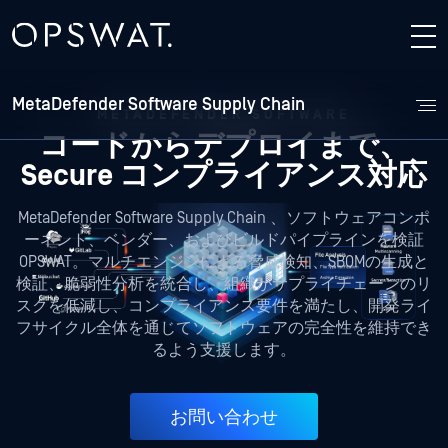
MetaDefender Software Supply Chain
METADEFENDER SOFTWARE
コードからデプロイまで、
Secure コンプライアンス対応
MetaDefender Software Supply Chain 、ソフトウェアコンポ
ーネント、ベンダー、およびビルドパイプラインを検証
OPSWAT。マルチエンジンによる脅威検知、SBOMの生成と
検証、脆弱性分析を統合し、組織がサプライチェーンのリ
スクを低減し、コンプライアンス要件を満たし、開発ライ
フサイクル全体を通じてソフトウェアの完全性を維持でき
るよう支援します。
お問い合わせ