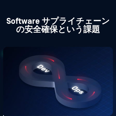
Software サプライチェーン
の安全確保という課題
SDLC におけるSupply Chain リスク
開発の高速化は、セキュリティよりもスピードを優先す
る。自動化されたCI/CDパイプラインは、環境全体に脆
弱性を迅速に伝播させる可能性がある。チームの規模が
拡大するにつれて、部門を超えたコラボレーションが行
われるようになり、こうしたリスクを可視化することは
さらに難しくなっている。
脆弱なソースコードとコンテナ