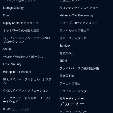
ファイル・セキュリティ
予測型アリンAI
Storage Security
AIコンテンツインスペクター
Cloud
Metascan™ Multiscanning
Supply Chain セキュリティ
ディープCDR™テクノロジー
ネットワークの検出と対応
ファイルタイプ検出™
ペリフェラル＆リムーバブルMedia
プロアクティブDLP
プロテクション
Sandbox
Secure
脅威の検出
ゼロデイ検知(サンドボックス）
SBOM
Email Security
ファイルベースの脆弱性評価
Managed File Transfer
原産国判定
OTとサイバー・フィジカル・システ
ム
アーカイブ抽出
クロスドメイン・ソリューション
テクノロジーセンター
データダイオード＆セキュリティゲ
リサーチセンター
ートウェイ
アカデミー
OEMソリューション
アカデミーについて