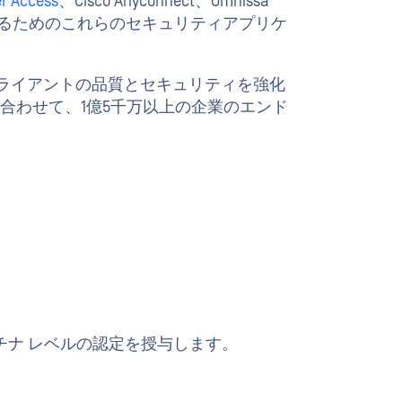
r Access
、Cisco Anyconnect、Omnissa
護するためのこれらのセキュリティアプリケ
ity Score クライアントの品質とセキュリティを強化
eworkを合わせて、1億5千万以上の企業のエンド
チナ レベルの認定を授与します。