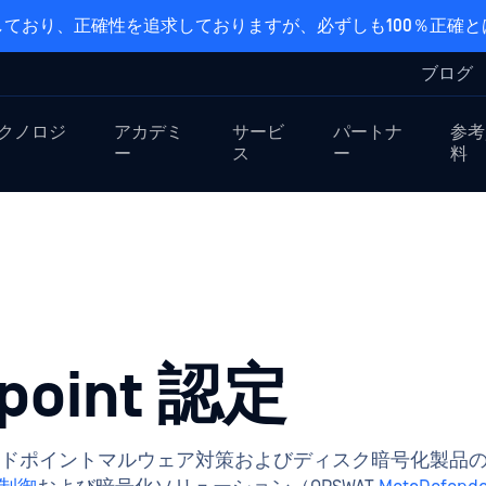
ており、正確性を追求しておりますが、必ずしも100％正確
ブログ
クノロジ
アカデミ
サービ
パートナ
参考
ー
ス
ー
料
point 認定
ラムは、エンドポイントマルウェア対策およびディスク暗号化