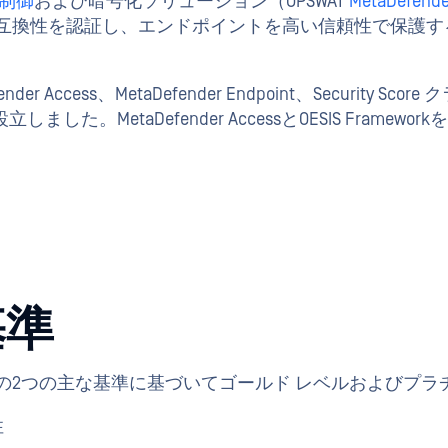
制御
および暗号化ソリューション（OPSWAT
MetaDefende
ションの互換性を認証し、エンドポイントを高い信頼性で保
fender Access、MetaDefender Endpoint、Secur
しました。MetaDefender AccessとOESIS Fram
基準
の2つの主な基準に基づいてゴールド レベルおよびプラ
性