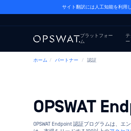
サイト翻訳には人工知能を利用し
プラットフォー
テ
ム
ー
ホーム
/
パートナー
/
認証
OPSWAT End
OPSWAT Endpoint 認証プログ