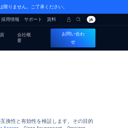
とは限りません。ご了承ください。
採用情報
サポート
資料
JA
お問い合わ
資
会社概
要
せ
製品の互換性と有効性を検証します。その目的