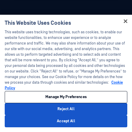
This Website Uses Cookies
Hey there!
This website uses tracking technologies, such as cookies, to enable our
I'm Ozzy, your OPSWAT virtual assistant.
website functionalities, to enhance user experience or to analyze
How can I help you secure what's critical
performance and traffic. We may also share information about your use of
today?
our site with our social media, advertising, and analytics partners. This
allows us to perform targeted advertising and to select ads and content
that will be more relevant to you. By clicking “Accept All,” you agree to
your personal data being processed by all cookies and other technologies
on our website. Click “Reject All” to refuse, or “Manage My Preferences” to
プラットフォーム
テクノロジー
manage your choices. See our Cookie Policy for more details on the how
we process your data through cookies and similar technologies:
Cookie
ファイル・セキュリティ
予測型アリンAI
Policy
Storage Security
AIコンテンツインスペクター
Manage My Preferences
Cloud
Metascan™ Multiscanning
Reject All
Supply Chain セキュリティ
ディープCDR™テクノロジー
Privacy Policy
Accept All
ネットワークの検出と対応
ファイルタイプ検出™
ペリフェラル＆リムーバブルMedia
プロアクティブDLP