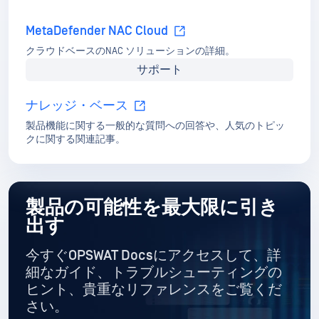
MetaDefender NAC Cloud
クラウドベースのNAC ソリューションの詳細。
サポート
ナレッジ・ベース
製品機能に関する一般的な質問への回答や、人気のトピッ
クに関する関連記事。
製品の可能性を最大限に引き
出す
今すぐOPSWAT Docsにアクセスして、詳
細なガイド
、トラブルシューティングの
ヒント、貴重なリファレンスをご覧くだ
さい。