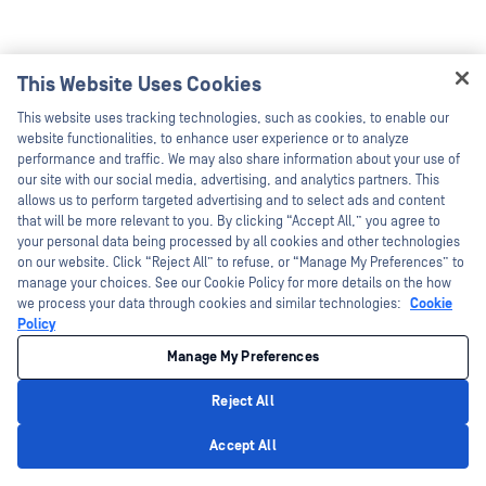
This Website Uses Cookies
Hey there!
This website uses tracking technologies, such as cookies, to enable our
I'm Ozzy, your OPSWAT virtual assistant.
website functionalities, to enhance user experience or to analyze
How can I help you secure what's critical
performance and traffic. We may also share information about your use of
today?
our site with our social media, advertising, and analytics partners. This
allows us to perform targeted advertising and to select ads and content
that will be more relevant to you. By clicking “Accept All,” you agree to
your personal data being processed by all cookies and other technologies
on our website. Click “Reject All” to refuse, or “Manage My Preferences” to
manage your choices. See our Cookie Policy for more details on the how
we process your data through cookies and similar technologies:
Cookie
Policy
Manage My Preferences
Reject All
Privacy Policy
Accept All