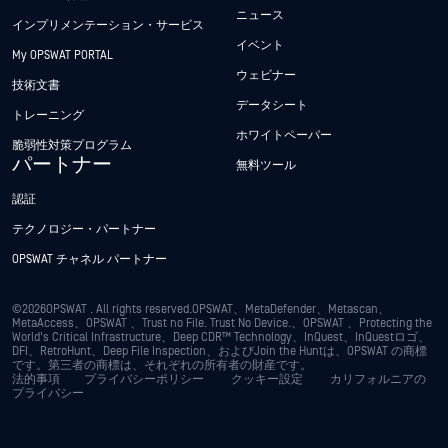
ニュース
インプリメンテーション・サービス
イベント
My OPSWAT PORTAL
ウェビナー
技術文書
データシート
トレーニング
ホワイトペーパー
脆弱性対策プログラム
パートナー
無料ツール
認証
テクノロジー・パートナー
OPSWAT チャネル パートナー
©2026OPSWAT . All rights reserved.OPSWAT、MetaDefender、Metascan、
MetaAccess、OPSWAT 、Trust no File. Trust No Device.、OPSWAT 、Protecting the
World's Critical Infrastructure、Deep CDR™ Technology、InQuest、InQuestロゴ、
DFI、RetroHunt、Deep File Inspection、およびJoin the Huntは、OPSWAT の商標
です。第三者の商標は、それぞれの所有者の財産です。
法的事項
プライバシーポリシー
クッキー設定
カリフォルニアの
プライバシー