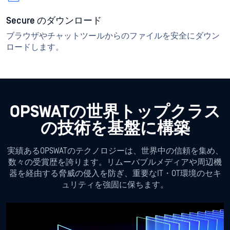
Secure のダウンロード
ブラウザやチャットツールからのファイルを安全にダウン
ロードします。
OPSWATの世界トップクラス
の技術を基盤に構築
実績あるOPSWATのテクノロジーは、世界中の信頼を集め、
数々の受賞歴を誇ります。リムーバブルメディアや周辺機
器を経由する脅威の侵入を防ぎ、重要なIT・OT環境のセキ
ュリティを強固に保ちます。