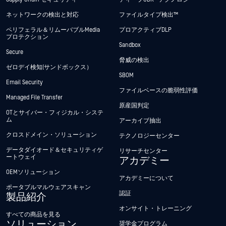
ネットワークの検出と対応
ファイルタイプ検出™
ペリフェラル＆リムーバブルMedia
プロアクティブDLP
プロテクション
Sandbox
Secure
脅威の検出
ゼロデイ検知(サンドボックス）
SBOM
Email Security
ファイルベースの脆弱性評価
Managed File Transfer
原産国判定
OTとサイバー・フィジカル・システ
ム
アーカイブ抽出
クロスドメイン・ソリューション
テクノロジーセンター
データダイオード＆セキュリティゲ
リサーチセンター
ートウェイ
アカデミー
OEMソリューション
アカデミーについて
ポータブルマルウェアスキャン
認証
製品紹介
オンサイト・トレーニング
すべての商品を見る
ソリューション
奨学金プログラム