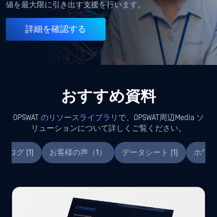
値を最大限に引き出す支援を行います。
詳細を確認する
おすすめ資料
OPSWAT
のリソースライブラリ
で、OPSWAT周辺Media ソ
リューションについて詳しくご覧ください。
ブログ (1)
お客様の声（1）
データシート (1)
ホワイ