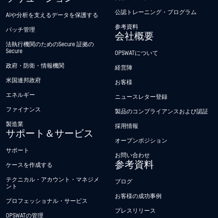
公認トレーニング・プログラム
AIや分析を支えるデータを保護する
参考資料
パッチ管理
会社概要
法執行機関のためのSecure 証拠の
Secure
OPSWATについて
政府・防衛・情報機関
経営陣
米国連邦政府
お客様
エネルギー
ニュースレター登録
ファイナンス
製品のコンプライアンスおよび認証
製造業
採用情報
サポート＆サービス
オープンポジション
サポート
お問い合わせ
参考資料
ケースを作成する
テクニカル・アカウント・マネジメ
ブログ
ント
お客様の成功事例
プロフェッショナル・サービス
プレスリリース
OPSWATの管理