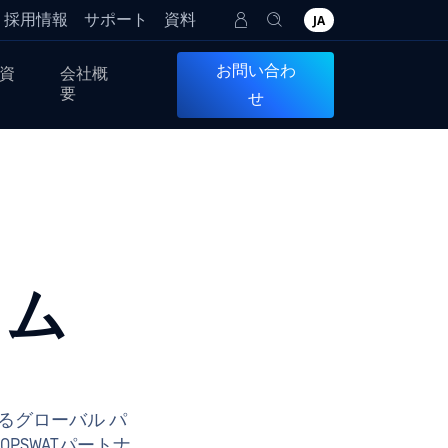
採用情報
サポート
資料
JA
お問い合わ
資
会社概
要
せ
ラム
るグローバル パ
SWATパートナ