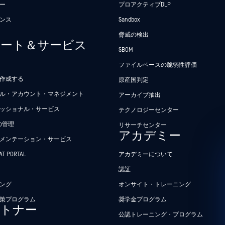
ー
プロアクティブDLP
ンス
Sandbox
脅威の検出
ポート＆サービス
SBOM
ファイルベースの脆弱性評価
作成する
原産国判定
ル・アカウント・マネジメント
アーカイブ抽出
ッショナル・サービス
テクノロジーセンター
Tの管理
リサーチセンター
アカデミー
メンテーション・サービス
AT PORTAL
アカデミーについて
認証
ング
オンサイト・トレーニング
策プログラム
奨学金プログラム
ートナー
公認トレーニング・プログラム