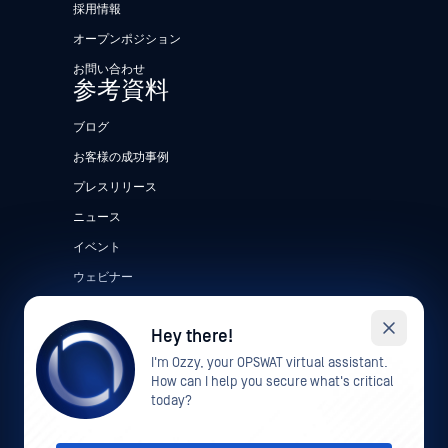
採用情報
オープンポジション
お問い合わせ
参考資料
ブログ
お客様の成功事例
プレスリリース
ニュース
イベント
ウェビナー
データシート
Hey there!
ホワイトペーパー
I'm Ozzy, your OPSWAT virtual assistant.
無料ツール
How can I help you secure what's critical
today?