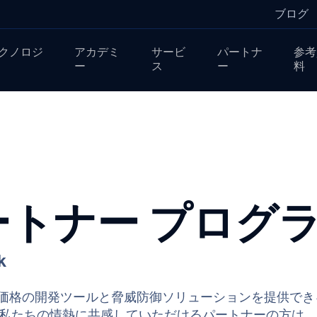
ブログ
クノロジ
アカデミ
サービ
パートナ
参考
ー
ス
ー
料
パートナー プログ
k
頃な価格の開発ツールと脅威防御ソリューションを提供でき
私たちの情熱に共感していただけるパートナーの方は、OP