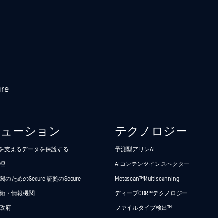
リューション
テクノロジー
析を支えるデータを保護する
予測型アリンAI
理
AIコンテンツインスペクター
のためのSecure 証拠のSecure
Metascan™ Multiscanning
衛・情報機関
ディープCDR™テクノロジー
政府
ファイルタイプ検出™