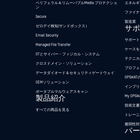
ペリフェラル＆リムーバブルMedia プロテクショ
エネルギ
ン
ファイナ
Secure
製造業
ゼロデイ検知(サンドボックス）
サ
Email Security
サポート
Managed File Transfer
ケースを
OTとサイバー・フィジカル・システム
テクニカ
クロスドメイン・ソリューション
プロフェ
データダイオード＆セキュリティゲートウェイ
OPSWA
OEMソリューション
インプリ
ポータブルマルウェアスキャン
製品紹介
My OPSW
技術文書
すべての商品を見る
トレーニ
脆弱性対
パ