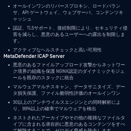
オールインワンのリバースプロキシ、ロードバラン
サ、API ゲートウェイ、ウェブサーバ、コンテンツキ
ャッシュ
認証、TLSサポート、接続制限により、セキュリティ侵
害を減らし、悪意のあるユーザーへの露出を制限しま
す。
アクティブなヘルスチェックと高い可用性
MetaDefender ICAP Server
悪意のあるファイルアップロード攻撃からネットワー
ク境界の組織を保護 NGINX認定のダイナミックモジュ
ールを既存のスタックに統合
マルウェアマルチスキャン、データサニタイズ、デー
タ損失保護、ファイル脆弱性評価のオールインワン
30以上のアンチウイルスエンジンとの同時解析によ
り、99%以上の確率でマルウェアを検出
ネストされたアーカイブやその他の複雑なファイルタ
イプに含まれる潜在的に悪意のあるコンテンツをすべ
て解除することで、ゼロデイ脅威を除去します。