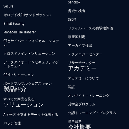
Sandbox
Secure
脅威の検出
ゼロデイ検知(サンドボックス）
SBOM
Email Security
ファイルベースの脆弱性評価
Managed File Transfer
原産国判定
OTとサイバー・フィジカル・システ
ム
アーカイブ抽出
クロスドメイン・ソリューション
テクノロジーセンター
データダイオード＆セキュリティゲ
リサーチセンター
ートウェイ
アカデミー
OEMソリューション
アカデミーについて
ポータブルマルウェアスキャン
認証
製品紹介
オンサイト・トレーニング
すべての商品を見る
ソリューション
奨学金プログラム
公認トレーニング・プログラム
AIや分析を支えるデータを保護する
参考資料
パッチ管理
会社概要