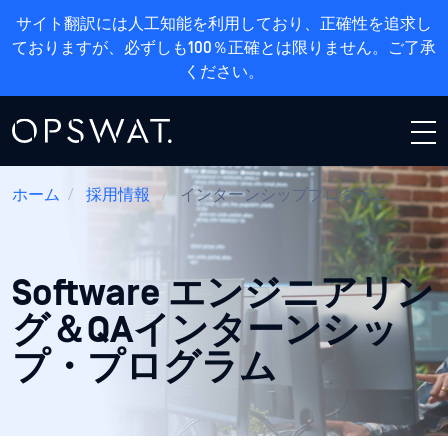
サイト翻訳には人工知能を利用しており、正確性を追求し
ておりますが、必ずしも100％正確とは限りません。ご了承
ください。
ホーム
/
採用情報
/
インターンシッププログラム
Software エンジニアリン
グ＆QAインターンシッ
プ・プログラム