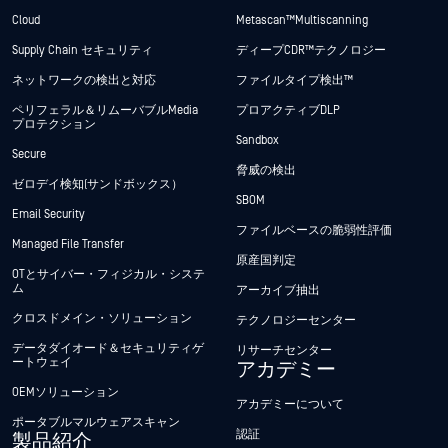
Cloud
Metascan™ Multiscanning
Supply Chain セキュリティ
ディープCDR™テクノロジー
ネットワークの検出と対応
ファイルタイプ検出™
ペリフェラル＆リムーバブルMedia
プロアクティブDLP
プロテクション
Sandbox
Secure
脅威の検出
ゼロデイ検知(サンドボックス）
SBOM
Email Security
ファイルベースの脆弱性評価
Managed File Transfer
原産国判定
OTとサイバー・フィジカル・システ
ム
アーカイブ抽出
クロスドメイン・ソリューション
テクノロジーセンター
データダイオード＆セキュリティゲ
リサーチセンター
ートウェイ
アカデミー
OEMソリューション
アカデミーについて
ポータブルマルウェアスキャン
認証
製品紹介