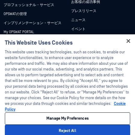
お客様の成功事例
プロフェッショナル・サービス
プレスリリース
OPSWATの管理
ニュース
インプリメンテーション・サービス
イベント
My OPSWAT PORTAL
ウェビナー
技術文書
This Website Uses Cookies
データシート
Hey there!
トレーニング
This website uses tracking technologies, such as cookies, to enable our
ホワイトペーパー
I'm Ozzy, your OPSWAT virtual assistant.
website functionalities, to enhance user experience or to analyze
脆弱性対策プログラム
How can I help you secure what's critical
performance and traffic. We may also share information about your use of
パートナー
無料ツール
today?
our site with our social media, advertising, and analytics partners. This
allows us to perform targeted advertising and to select ads and content
認証
that will be more relevant to you. By clicking “Accept All,” you agree to
テクノロジー・パートナー
your personal data being processed by all cookies and other technologies
on our website. Click “Reject All” to refuse, or “Manage My Preferences” to
OPSWAT チャネル パートナー
manage your choices. See our Cookie Policy for more details on the how
we process your data through cookies and similar technologies:
Cookie
©2026OPSWAT . All rights reserved.OPSWAT、MetaDefender、Metascan、
Policy
MetaAccess、OPSWAT 、Trust no File. Trust No Device.、OPSWAT 、Protecting the
World's Critical Infrastructure、Deep CDR™ Technology、InQuest、InQuestロゴ、
Manage My Preferences
DFI、RetroHunt、Deep File Inspection、およびJoin the Huntは、OPSWAT の商標
です。第三者の商標は、それぞれの所有者の財産です。
法的事項
プライバシーポリシー
クッキー設定
カリフォルニアの
Reject All
プライバシー