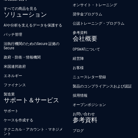
オンサイト・トレーニング
すべての商品を見る
ソリューション
奨学金プログラム
公認トレーニング・プログラム
AIや分析を支えるデータを保護する
参考資料
パッチ管理
会社概要
法執行機関のためのSecure 証拠の
Secure
OPSWATについて
政府・防衛・情報機関
経営陣
米国連邦政府
お客様
エネルギー
ニュースレター登録
ファイナンス
製品のコンプライアンスおよび認証
製造業
採用情報
サポート＆サービス
オープンポジション
サポート
お問い合わせ
参考資料
ケースを作成する
テクニカル・アカウント・マネジメ
ブログ
ント