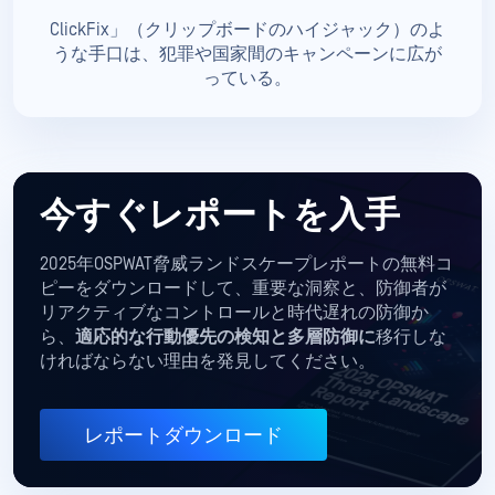
ClickFix」（クリップボードのハイジャック）のよ
うな手口は、犯罪や国家間のキャンペーンに広が
っている。
今すぐレポートを入手
2025年OSPWAT脅威ランドスケープレポートの無料コ
ピーをダウンロードして、重要な洞察と、防御者が
リアクティブなコントロールと時代遅れの防御か
ら、
適応的な行動優先の検知と多層防御に
移行しな
ければならない理由を発見してください。
レポートダウンロード