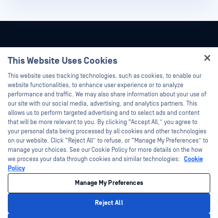
This Website Uses Cookies
Hey there!
This website uses tracking technologies, such as cookies, to enable our
I'm Ozzy, your OPSWAT virtual assistant.
website functionalities, to enhance user experience or to analyze
How can I help you secure what's critical
performance and traffic. We may also share information about your use of
today?
our site with our social media, advertising, and analytics partners. This
allows us to perform targeted advertising and to select ads and content
that will be more relevant to you. By clicking “Accept All,” you agree to
your personal data being processed by all cookies and other technologies
on our website. Click “Reject All” to refuse, or “Manage My Preferences” to
©2026OPSWAT . All rights reserved.OPSWAT、MetaDefender、Metascan、
manage your choices. See our Cookie Policy for more details on the how
MetaAccess、OPSWAT 、Trust no File. Trust No Device.、OPSWAT 、Protecting the
we process your data through cookies and similar technologies:
Cookie
World's Critical Infrastructure、Deep CDR™ Technology、InQuest、InQuestロゴ、
Policy
DFI、RetroHunt、Deep File Inspection、およびJoin the Huntは、OPSWAT の商標
です。第三者の商標は、それぞれの所有者の財産です。
法的事項
プライバシーポリシー
カリフォルニア州のプライバシーポリ
Manage My Preferences
シー
Reject All
Privacy Policy