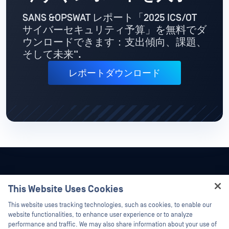
SANS &OPSWAT レポート
「2025 ICS/OT
サイバーセキュリティ予算
」を無料でダ
ウンロードできます：
支出傾向、課題、
そして未来".
レポートダウンロード
This Website Uses Cookies
Hey there!
This website uses tracking technologies, such as cookies, to enable our
I'm Ozzy, your OPSWAT virtual assistant.
website functionalities, to enhance user experience or to analyze
How can I help you secure what's critical
performance and traffic. We may also share information about your use of