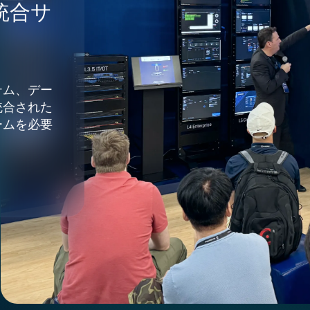
の統合サ
テム、デー
統合された
ームを必要