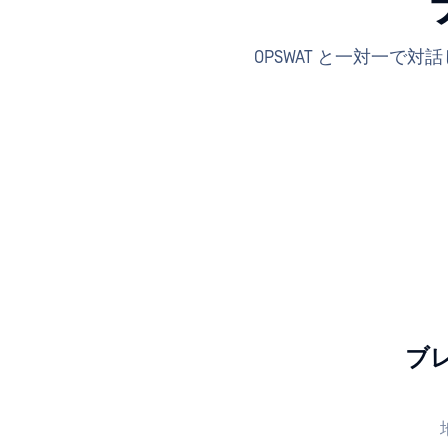
OPSWAT と一対一
ブ