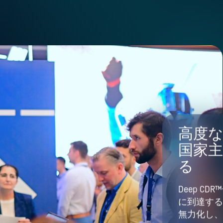
高度
国家
る
Deep C
に到達する
無力化し、