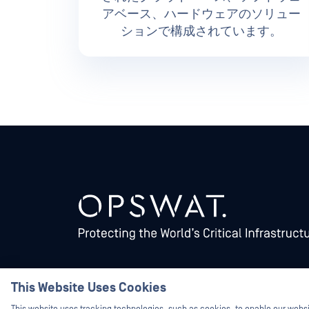
アベース、ハードウェアのソリュー
ションで構成されています。
This Website Uses Cookies
©2026OPSWAT . All rights reserved.OPSWAT、MetaDefender、Me
Protecting the World's Critical Infrastructure、Deep CDR™
Join the Huntは、OPSWAT の商標です。第三者の商標は