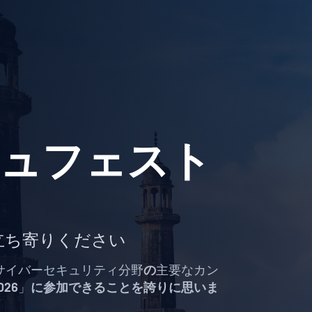
 セキュフェスト
T にお立ち寄りください
サイバーセキュリティ分野
の
主要なカン
2026
」
に参加できることを誇りに思いま