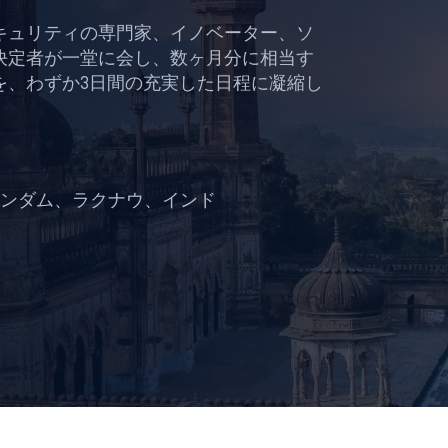
キュリティの専門家、イノベーター、ソ
決定者が一堂に会し、数ヶ月分に相当す
を、わずか3日間の充実した日程に凝縮し
ンダム、ラクナウ、インド