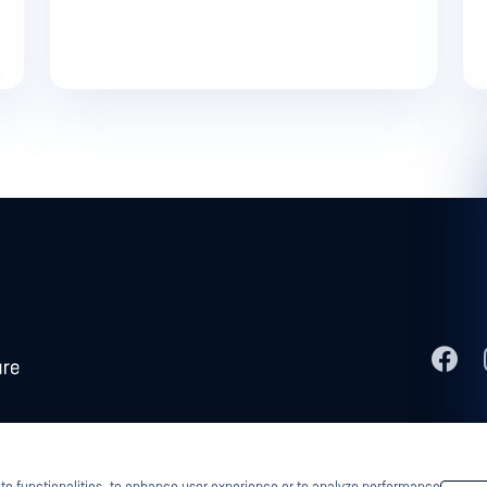
tascan、MetaAccess、OPSWAT 、Trust no File. Trust No Device.、OPSWAT 、
法
 Technology、InQuest、InQuestロゴ、DFI、RetroHunt、Deep File Inspection、および
、それぞれの所有者の財産です。