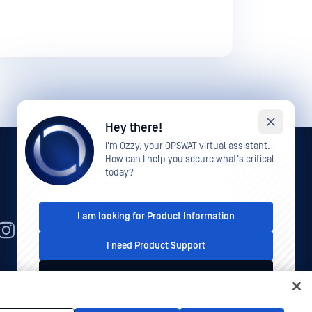
Hey there!
I'm Ozzy, your OPSWAT virtual assistant.
How can I help you secure what's critical
today?
I am looking for Product Information
JA
I need Product Support
I'd like to talk to Sales
的事項
プライバシーポリシー
カリフォルニア州のプラ
イバシーポリシー