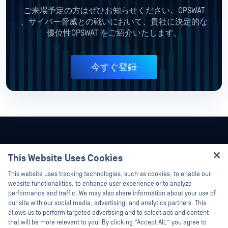
ご来場予定の方はぜひお知らせください。OPSWAT
、サイバー脅威との戦いにおいて、貴社に決定的な
優位性OPSWAT をご紹介いたします。
今すぐ登録
This Website Uses Cookies
Hey there!
This website uses tracking technologies, such as cookies, to enable our
I'm Ozzy, your OPSWAT virtual assistant.
website functionalities, to enhance user experience or to analyze
How can I help you secure what's critical
performance and traffic. We may also share information about your use of
today?
our site with our social media, advertising, and analytics partners. This
allows us to perform targeted advertising and to select ads and content
that will be more relevant to you. By clicking “Accept All,” you agree to