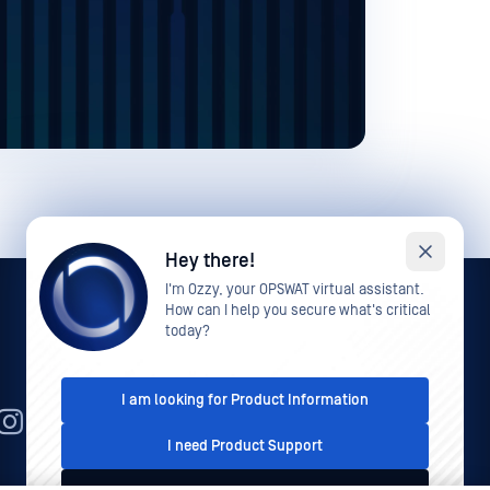
Hey there!
I'm Ozzy, your OPSWAT virtual assistant.
How can I help you secure what's critical
today?
I am looking for Product Information
JA
I need Product Support