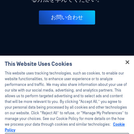
お問い合わせ
This Website Uses Cookies
Hey there!
This website uses tracking technologies, such as cookies, to enable our
I'm Ozzy, your OPSWAT virtual assistant.
website functionalities, to enhance user experience or to analyze
How can I help you secure what's critical
performance and traffic. We may also share information about your use of
today?
our site with our social media, advertising, and analytics partners. This
allows us to perform targeted advertising and to select ads and content
that will be more relevant to you. By clicking “Accept All,” you agree to
your personal data being processed by all cookies and other technologies
on our website. Click “Reject All” to refuse, or “Manage My Preferences” to
©2026OPSWAT . All rights reserved.OPSWAT、MetaDefender、Metascan、
manage your choices. See our Cookie Policy for more details on the how
MetaAccess、OPSWAT 、Trust no File. Trust No Device.、OPSWAT 、Protecting the
we process your data through cookies and similar technologies:
Cookie
World's Critical Infrastructure、Deep CDR™ Technology、InQuest、InQuestロゴ、
DFI、RetroHunt、Deep File Inspection、およびJoin the Huntは、OPSWAT の商標
Policy