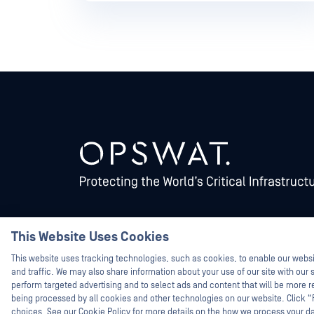
This Website Uses Cookies
©2026OPSWAT . All rights reserved.OPSWAT、MetaDefender、Me
Protecting the World's Critical Infrastructure、Deep CDR™
Join the Huntは、OPSWAT の商標です。第三者の商標は
This website uses tracking technologies, such as cookies, to enable our webs
and traffic. We may also share information about your use of our site with our s
perform targeted advertising and to select ads and content that will be more re
being processed by all cookies and other technologies on our website. Click 
choices. See our Cookie Policy for more details on the how we process your d