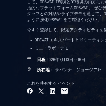
して、OPSWAT IT環境とOT環境の両
括的なプラットフォームOPSWAT 。 
タッフとの対話やライブデモを通じて、OP
ように強化OPSWAT をご確認ください。
今すぐ登録して、限定アクティビティを
OPSWAT エキスパートと1:1ミーティン
ミニ・ラボ・デモ
日程
2026年7月13日～16日
所在地：
サバンナ、ジョージア州
これを共有する イベント