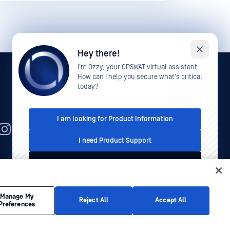
Hey there!
I'm Ozzy, your OPSWAT virtual assistant.
How can I help you secure what's critical
today?
I am looking for Product Information
JA
I need Product Support
I'd like to talk to Sales
的事項
プライバシーポリシー
カリフォルニア州のプラ
イバシーポリシー
This conversation is recorded for quality assurance
Manage My
Reject All
Accept All
Preferences
purposes. See our
Privacy Policy
.