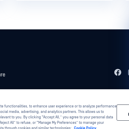
tascan、MetaAccess、OPSWAT 、Trust no File. Trust No Device.、OPSWAT 、
法
 Technology、InQuest、InQuestロゴ、DFI、RetroHunt、Deep File Inspection、および
、それぞれの所有者の財産です。
ite functionalities, to enhance user experience or to analyze performance
ocial media, advertising, and analytics partners. This allows us to
levant to you. By clicking “Accept All,” you agree to your personal data
“Reject All” to refuse, or “Manage My Preferences” to manage your
ata through cookies and similar technologies:
Cookie Policy