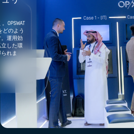
。OPSWAT
ラをどのよう
す。運用効
孤立した環
得られま