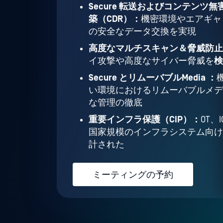
Secure 転送およびコンテンツ
築（CDR）：
機密環境やエアギャ
の安全なデータ交換を実現
高度なマルチスキャン＆脅威防
イ攻撃や高度なサイバー脅威を
検
Secure とリムーバブルMedia ：
い環境におけるリムーバブルメデ
な管理の徹底
重要インフラ保護（CIP）：
OT、
国家規模のインフラシステム向け
計された
ミーティングの予約