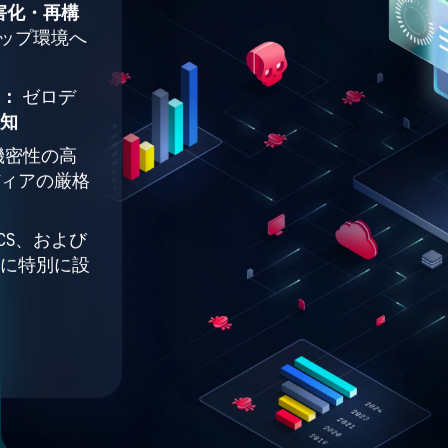
無害化・再構
ップ環境へ
止：
ゼロデ
知
機密性の高
ィアの厳格
ICS、および
に特別に設