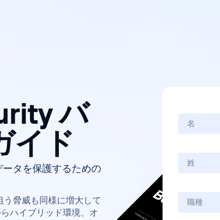
urity バ
ガイド
データを保護するための
狙う脅威も同様に増大して
からハイブリッド環境、オ