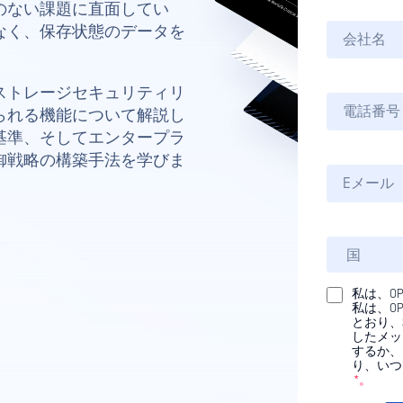
のない課題に直面してい
なく、保存状態のデータを
ストレージセキュリティリ
られる機能について解説し
基準、そしてエンタープラ
御戦略の構築手法を学びま
私は、O
私は、OP
とおり、
したメッ
するか、
り、いつ
*。