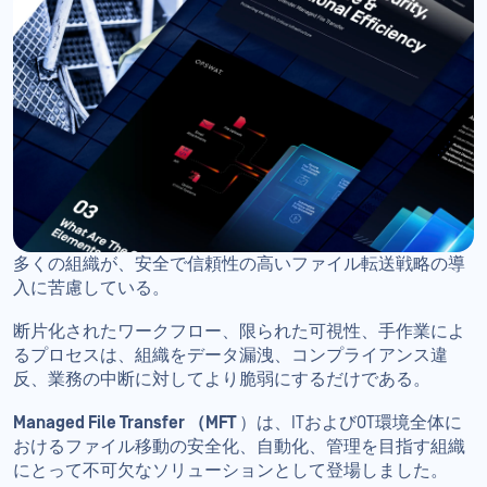
多くの組織が、安全で信頼性の高いファイル転送戦略の導
入に苦慮している。
断片化されたワークフロー、限られた可視性、手作業によ
るプロセスは、組織をデータ漏洩、コンプライアンス違
反、業務の中断に対してより脆弱にするだけである。
Managed File Transfer （MFT
）は、ITおよびOT環境全体に
おけるファイル移動の安全化、自動化、管理を目指す組織
にとって不可欠なソリューションとして登場しました。