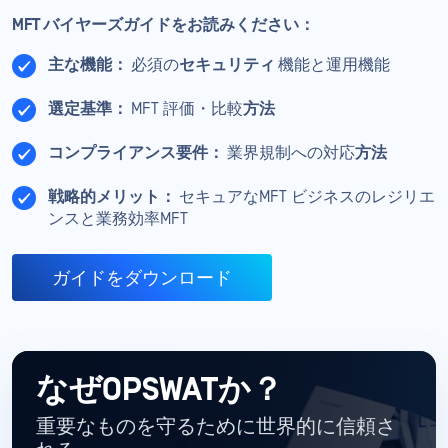
MFT バイヤーズガイドをお読みください：
主な機能：
必須の
セキュリティ
機能と運用機能
選定基準：
MFT 評価・比較
方法
コンプライアンス要件：
業界規制への対応
方法
戦略的メリット：
セキュアなMFT ビジネスのレジリエ
ンスと業務効率MFT
ガイドをダウンロード
なぜOPSWATか？
重要なものを守るために世界的に信頼さ