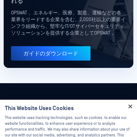
れる
OPSWAT 、エネルギー、医療、製造、運輸などの各
業界をリードする企業を含む、2,000社以上の重要イ
ンフラ組織から、堅牢なIT/OTサイバーセキュリティ
ソリューションを提供する企業としてOPSWAT 。
ガイドのダウンロード
This Website Uses Cookies
Hey there!
This website uses tracking technologies, such as cookies, to enable our
I'm Ozzy, your OPSWAT virtual assistant.
website functionalities, to enhance user experience or to analyze
How can I help you secure what's critical
performance and traffic. We may also share information about your use of
today?
our site with our social media, advertising, and analytics partners. This