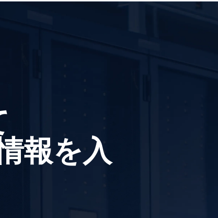
て
情報を入