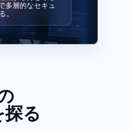
で多層的なセキュ
る。
の
を探る