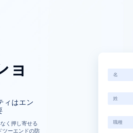
ショ
ティはエン
要
え間なく押し寄せる
ドツーエンドの防