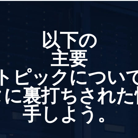
以下の
主要
トピックについ
タに裏打ちされた
手しよう。