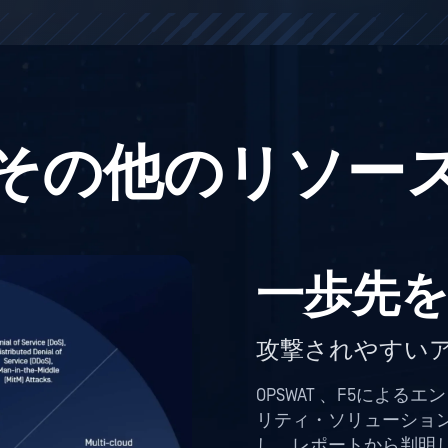
その他のリソー
一歩先
攻撃されやすい
OPSWAT 、F5によ
リティ・ソリューショ
し、レポートから判明