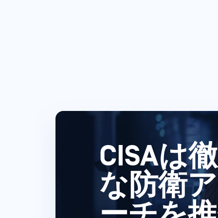
CISAは
な防衛ア
ーチを推