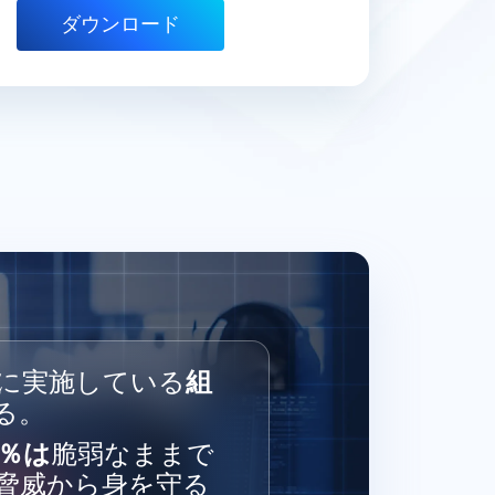
に実施している
組
る。
3％は
脆弱なままで
脅威から身を守る