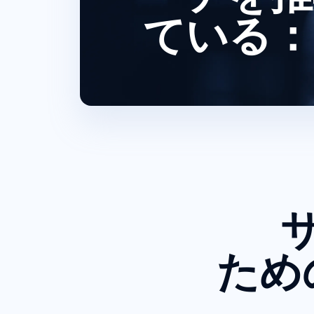
ている：
ため