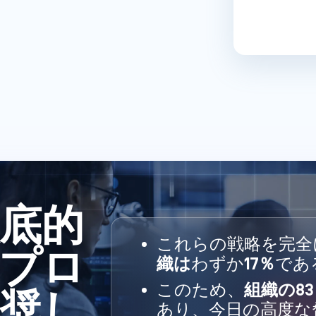
徹底的
これらの戦略を完全
プロ
織は
わずか
17％
であ
このため、
組織の8
奨し
あり、今日の高度な