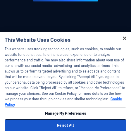
This Website Uses Cookies
Hey there!
This website uses tracking technologies, such as cookies, to enable our
I'm Ozzy, your OPSWAT virtual assistant.
website functionalities, to enhance user experience or to analyze
How can I help you secure what's critical
performance and traffic. We may also share information about your use of
today?
our site with our social media, advertising, and analytics partners. This
allows us to perform targeted advertising and to select ads and content
that will be more relevant to you. By clicking “Accept All,” you agree to
your personal data being processed by all cookies and other technologies
on our website. Click “Reject All” to refuse, or “Manage My Preferences” to
©2026OPSWAT . All rights reserved.OPSWAT、MetaDefender、Metascan、
manage your choices. See our Cookie Policy for more details on the how
MetaAccess、OPSWAT 、Trust no File. Trust No Device.、OPSWAT 、Protecting the
we process your data through cookies and similar technologies:
Cookie
World's Critical Infrastructure、Deep CDR™ Technology、InQuest、InQuestロゴ、
Policy
DFI、RetroHunt、Deep File Inspection、およびJoin the Huntは、OPSWAT の商標
です。第三者の商標は、それぞれの所有者の財産です。
法的事項
プライバシーポリシー
カリフォルニア州のプライバシーポリ
Manage My Preferences
シー
Reject All