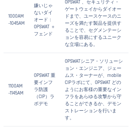
OPSWAT 、セキュリティ・
嫌いじゃ
ゲートウェイからダイオー
ないダイ
1000AM
ドまで、ユースケースのニ
オード：
-1045AM
ーズを満たす製品を提供す
OPSWAT ＋
ることで、セグメンテーシ
フェンド
ョンを容易にするユニーク
な立場にある。
OPSWATシニア・ソリューシ
ョン・エンジニア、ジェー
OPSWAT 重
ムス・ターナーが、mobile
要インフ
CIPラボにて、OPSWAT どの
1100AM
ラ防護
ようにお客様の重要なイン
-1145AM
（CIP）ラ
フラをあらゆる攻撃から守
ボデモ
ることができるか、デモン
ストレーションを行いま
す。