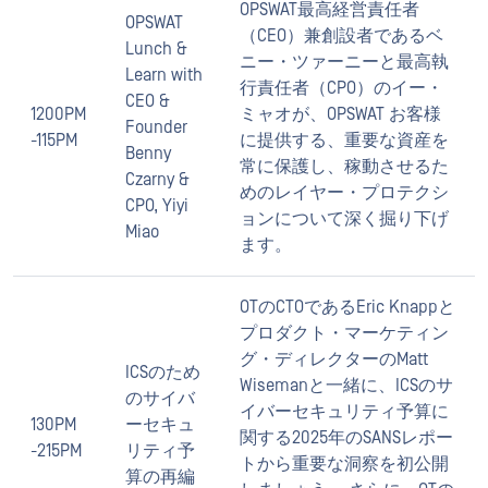
OPSWAT最高経営責任者
OPSWAT
（CEO）兼創設者であるベ
Lunch &
ニー・ツァーニーと最高執
Learn with
行責任者（CPO）のイー・
CEO &
1200PM
ミャオが、OPSWAT お客様
Founder
-115PM
に提供する、重要な資産を
Benny
常に保護し、稼動させるた
Czarny &
めのレイヤー・プロテクシ
CPO, Yiyi
ョンについて深く掘り下げ
Miao
ます。
OTのCTOであるEric Knappと
プロダクト・マーケティン
グ・ディレクターのMatt
ICSのため
Wisemanと一緒に、ICSのサ
のサイバ
イバーセキュリティ予算に
130PM
ーセキュ
関する2025年のSANSレポー
-215PM
リティ予
トから重要な洞察を初公開
算の再編