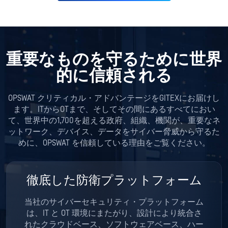
重要なものを守るために世界
的に信頼される
OPSWAT クリティカル・アドバンテージをGITEXにお届けし
ます。ITからOTまで、そしてその間にあるすべてにおい
て、世界中の1,700を超える政府、組織、機関が、重要なネ
ットワーク、デバイス、データをサイバー脅威から守るた
めに、OPSWAT を信頼している理由をご覧ください。
徹底した防衛プラットフォーム
当社のサイバーセキュリティ・プラットフォーム
は、IT と OT 環境にまたがり、設計により統合さ
れたクラウドベース、ソフトウェアベース、ハー