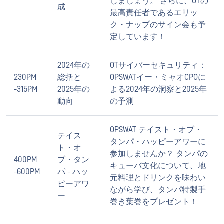
しましょう。 さらに、OTの
成
最高責任者であるエリッ
ク・ナップのサイン会も予
定しています！
2024年の
OTサイバーセキュリティ：
230PM
総括と
OPSWATイー・ミャオCPOに
-315PM
2025年の
よる2024年の洞察と2025年
動向
の予測
OPSWAT テイスト・オブ・
テイス
タンパ・ハッピーアワーに
ト・オ
参加しませんか？ タンパの
400PM
ブ・タン
キューバ文化について、地
-600PM
パ - ハッ
元料理とドリンクを味わい
ピーアワ
ながら学び、タンパ特製手
ー
巻き葉巻をプレゼント！