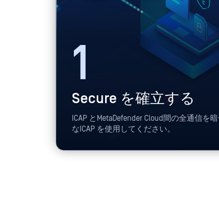
1
Secure を確立する
ICAP とMetaDefender Cloud間の
なICAP を使用してください。