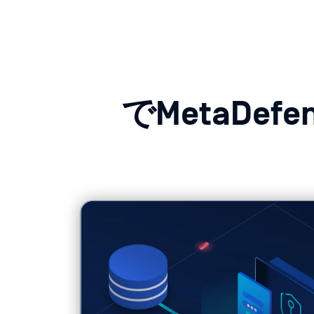
でMetaDefe