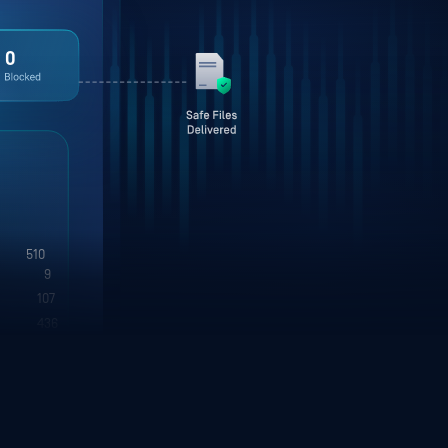
2,223
1,251
23
263
436
65