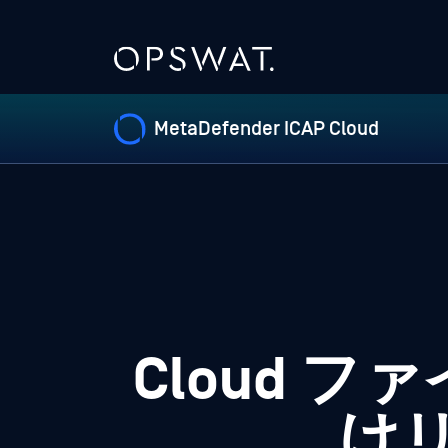
MetaDefender ICAP Cloud
Cloud 
け