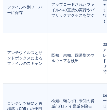
アップロードされたファ
ャ
ファイルを別サーバ
イルへの直接の実行やパ
す
ーに保存
ブリックアクセスを防ぐ
ワ
す
3
ア
アンチウイルスとサ
既知、未知、回避型のマ
レ
ンドボックスによる
ルウェアを検出
ド
ファイルのスキャン
せ
特
De
検知に頼らずに未知の脅
ー
コンテンツ解除と再
威/ゼロデイ脅威を除去
ロ
構築（CDR）の使用