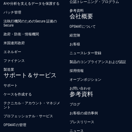
公認トレーニング・プログラム
AIや分析を支えるデータを保護する
参考資料
パッチ管理
会社概要
法執行機関のためのSecure 証拠の
Secure
OPSWATについて
政府・防衛・情報機関
経営陣
米国連邦政府
お客様
エネルギー
ニュースレター登録
ファイナンス
製品のコンプライアンスおよび認証
製造業
採用情報
サポート＆サービス
オープンポジション
サポート
お問い合わせ
参考資料
ケースを作成する
テクニカル・アカウント・マネジメ
ブログ
ント
お客様の成功事例
プロフェッショナル・サービス
プレスリリース
OPSWATの管理
ニュース