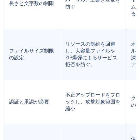
長さと文字数の制限
防ぐ
ム
る
リソースの制約を回避
オ
ファイルサイズ制限
し、大容量ファイルや
ル
の設定
ZIP爆弾によるサービス
深
拒否を防ぐ。
ア
不正アップロードをブロ
クラ
認証と承認が必要
ックし、攻撃対象範囲を
の
縮小
保