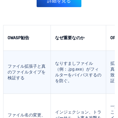
詳細を見る
OWASP勧告
なぜ重要なのか
OPS
なりすましファイル
拡張
ファイル拡張子と真
（例：.jpg.exe）がフィ
真
のファイルタイプを
ルターをバイパスするの
致を
検証する
を防ぐ。
証
一
インジェクション、トラ
こ
ファイル名の変更、
バーサル、上書き攻撃を
イ