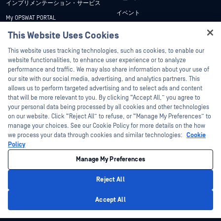
インプリメンテーション・サービス
イベント
My OPSWAT PORTAL
ウェビナー
技術文書
This Website Uses Cookies
データシート
Hey there!
トレーニング
This website uses tracking technologies, such as cookies, to enable our
ホワイトペーパー
I'm Ozzy, your OPSWAT virtual assistant.
website functionalities, to enhance user experience or to analyze
脆弱性対策プログラム
How can I help you secure what's critical
performance and traffic. We may also share information about your use of
パートナー
無料ツール
today?
our site with our social media, advertising, and analytics partners. This
allows us to perform targeted advertising and to select ads and content
認証
that will be more relevant to you. By clicking “Accept All,” you agree to
テクノロジー・パートナー
your personal data being processed by all cookies and other technologies
on our website. Click “Reject All” to refuse, or “Manage My Preferences” to
OPSWAT チャネル パートナー
manage your choices. See our Cookie Policy for more details on the how
we process your data through cookies and similar technologies:
Cookie
©2026OPSWAT . All rights reserved.OPSWAT、MetaDefender、Metascan、
Policy
MetaAccess、OPSWAT 、Trust no File. Trust No Device.、OPSWAT 、Protecting the
World's Critical Infrastructure、Deep CDR™ Technology、InQuest、InQuestロゴ、
Manage My Preferences
DFI、RetroHunt、Deep File Inspection、およびJoin the Huntは、OPSWAT の商標
です。第三者の商標は、それぞれの所有者の財産です。
法的事項
プライバシーポリシー
クッキー設定
カリフォルニアの
Reject All
プライバシー
Privacy Policy
Accept All