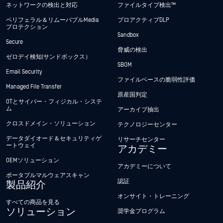
ネットワークの検出と対応
ファイルタイプ検出™
ペリフェラル＆リムーバブルMedia
プロアクティブDLP
プロテクション
Sandbox
Secure
脅威の検出
ゼロデイ検知(サンドボックス）
SBOM
Email Security
ファイルベースの脆弱性評価
Managed File Transfer
原産国判定
OTとサイバー・フィジカル・システ
ム
アーカイブ抽出
クロスドメイン・ソリューション
テクノロジーセンター
データダイオード＆セキュリティゲ
リサーチセンター
ートウェイ
アカデミー
OEMソリューション
アカデミーについて
ポータブルマルウェアスキャン
認証
製品紹介
オンサイト・トレーニング
すべての商品を見る
ソリューション
奨学金プログラム