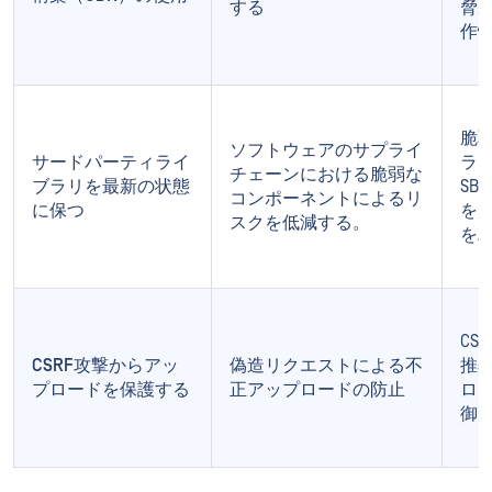
する
脅
作
脆
ソフトウェアのサプライ
サードパーティライ
ラ
チェーンにおける脆弱な
ブラリを最新の状態
SB
コンポーネントによるリ
に保つ
を
スクを低減する。
を
CS
CSRF攻撃からアッ
偽造リクエストによる不
推奨
プロードを保護する
正アップロードの防止
ロ
御