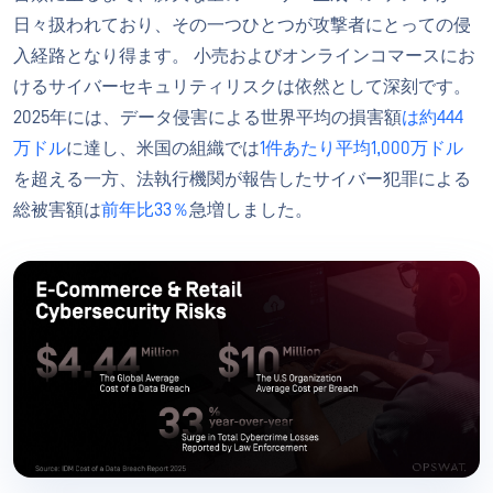
日々扱われており、その一つひとつが攻撃者にとっての侵
入経路となり得ます。 小売およびオンラインコマースにお
けるサイバーセキュリティリスクは依然として深刻です。
2025年には、データ侵害による世界平均の損害額
は約444
万ドル
に達し、米国の組織では
1件あたり平均1,000万ドル
を超える一方、法執行機関が報告したサイバー犯罪による
総被害額は
前年比33％
急増しました。