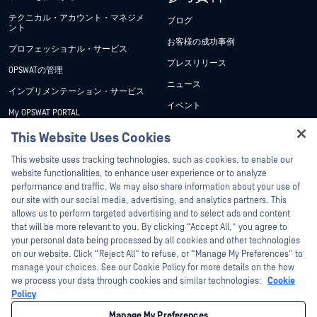
テクニカル・アカウント・マネジメ
ブログ
ント
お客様の成功事例
プロフェッショナル・サービス
プレスリリース
OPSWATの管理
ニュース
インプリメンテーション・サービス
イベント
My OPSWAT PORTAL
ウェビナー
技術文書
This Website Uses Cookies
データシート
Hey there!
トレーニング
This website uses tracking technologies, such as cookies, to enable our
ホワイトペーパー
I'm Ozzy, your OPSWAT virtual assistant.
website functionalities, to enhance user experience or to analyze
脆弱性対策プログラム
How can I help you secure what's critical
performance and traffic. We may also share information about your use of
パートナー
無料ツール
today?
our site with our social media, advertising, and analytics partners. This
allows us to perform targeted advertising and to select ads and content
認証
that will be more relevant to you. By clicking “Accept All,” you agree to
テクノロジー・パートナー
your personal data being processed by all cookies and other technologies
on our website. Click “Reject All” to refuse, or “Manage My Preferences” to
OPSWAT チャネル パートナー
manage your choices. See our Cookie Policy for more details on the how
we process your data through cookies and similar technologies:
Cookie
©2026OPSWAT . All rights reserved.OPSWAT、MetaDefender、Metascan、
Policy
MetaAccess、OPSWAT 、Trust no File. Trust No Device.、OPSWAT 、Protecting the
World's Critical Infrastructure、Deep CDR™ Technology、InQuest、InQuestロゴ、
Manage My Preferences