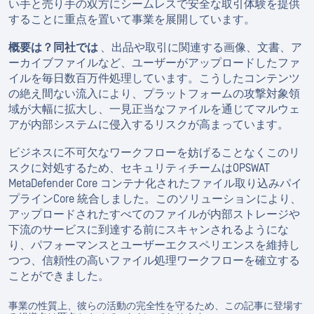
い手と売り手の双方にシームレスで安全な取引体験を提供
することに重点を置いて事業を展開しています。
概要は？同社では
、出品や取引に関連する画像、文書、ア
ーカイブファイルなど、ユーザーがアップロードしたファ
イルを毎日数百万件処理しています。こうしたコンテンツ
の絶え間ない流入により、プラットフォームの攻撃対象領
域が大幅に拡大し、一見正当なファイルを通じてマルウェ
アが内部システムに侵入するリスクが高まっています。
ビジネスに不可欠なワークフローを妨げることなくこのリ
スクに対処するため、セキュリティチームはOPSWAT
MetaDefender Core コンテナ化されたファイル取り込みパイ
プラインCore 統合しました。このソリューションにより、
アップロードされたすべてのファイルが内部ストレージや
下流のサービスに到達する前にスキャンされるようにな
り、パフォーマンスとユーザーエクスペリエンスを維持し
つつ、信頼性の高いファイル処理ワークフローを確立する
ことができました。
事業の性質上、彼らの活動の完全性を守るため、この記事に登場す