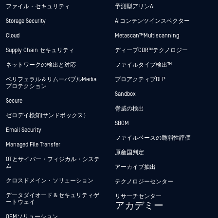
ファイル・セキュリティ
予測型アリンAI
Storage Security
AIコンテンツインスペクター
Cloud
Metascan™ Multiscanning
Supply Chain セキュリティ
ディープCDR™テクノロジー
ネットワークの検出と対応
ファイルタイプ検出™
ペリフェラル＆リムーバブルMedia
プロアクティブDLP
プロテクション
Sandbox
Secure
脅威の検出
ゼロデイ検知(サンドボックス）
SBOM
Email Security
ファイルベースの脆弱性評価
Managed File Transfer
原産国判定
OTとサイバー・フィジカル・システ
ム
アーカイブ抽出
クロスドメイン・ソリューション
テクノロジーセンター
データダイオード＆セキュリティゲ
リサーチセンター
ートウェイ
アカデミー
OEMソリューション