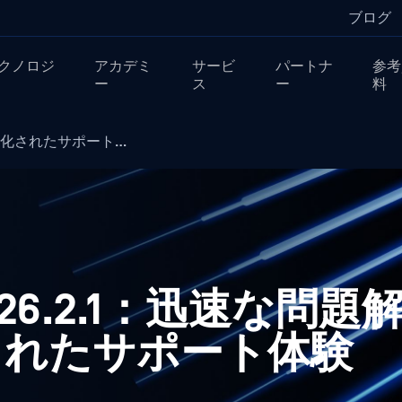
ブログ
クノロジ
アカデミ
サービ
パートナ
参考
ー
ス
ー
料
.1：強化されたサポート…
v2026.2.1：迅速な問
されたサポート体験