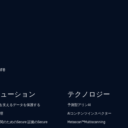
リューション
テクノロジー
析を支えるデータを保護する
予測型アリンAI
理
AIコンテンツインスペクター
のためのSecure 証拠のSecure
Metascan™ Multiscanning