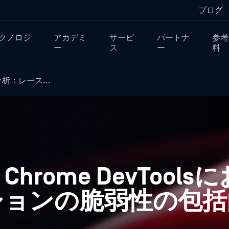
ブログ
クノロジ
アカデミ
サービ
パートナ
参考
ー
ス
ー
料
的分析：レース...
8: Chrome DevToo
ションの脆弱性の包括