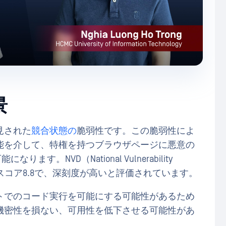
景
に発見された
競合状態の
脆弱性です。この脆弱性によ
能を介して、特権を持つブラウザページに悪意の
ります。NVD（National Vulnerability
VSSスコア8.8で、深刻度が高いと評価されています。
トでのコード実行を可能にする可能性があるため
機密性を損ない、可用性を低下させる可能性があ