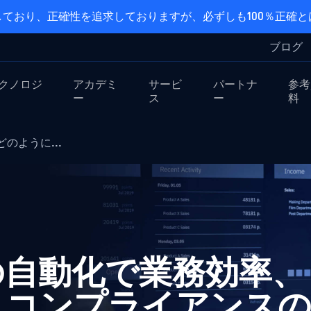
ており、正確性を追求しておりますが、必ずしも100％正確
ブログ
クノロジ
アカデミ
サービ
パートナ
参考
ー
ス
ー
料
のように...
の自動化で業務効率、
、コンプライアンス