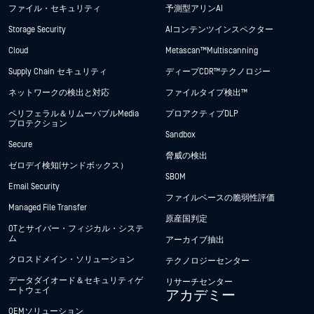
ファイル・セキュリティ
予測型アリンAI
Storage Security
AIコンテンツインスペクター
Cloud
Metascan™ Multiscanning
Supply Chain セキュリティ
ディープCDR™テクノロジー
ネットワークの検出と対応
ファイルタイプ検出™
ペリフェラル＆リムーバブルMedia
プロアクティブDLP
プロテクション
Sandbox
Secure
脅威の検出
ゼロデイ検知(サンドボックス）
SBOM
Email Security
ファイルベースの脆弱性評価
Managed File Transfer
原産国判定
OTとサイバー・フィジカル・システ
ム
アーカイブ抽出
クロスドメイン・ソリューション
テクノロジーセンター
データダイオード＆セキュリティゲ
リサーチセンター
ートウェイ
アカデミー
OEMソリューション