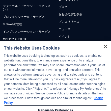
テクニカル・アカウント・マネジメ
ブログ
ント
お客様の成功事例
プロフェッショナル・サービス
プレスリリース
OPSWATの管理
ニュース
インプリメンテーション・サービス
イベント
My OPSWAT PORTAL
ウェビナー
技術文書
This Website Uses Cookies
データシート
Hey there!
トレーニング
This website uses tracking technologies, such as cookies, to enable our
ホワイトペーパー
I'm Ozzy, your OPSWAT virtual assistant.
website functionalities, to enhance user experience or to analyze
脆弱性対策プログラム
How can I help you secure what's critical
performance and traffic. We may also share information about your use of
パートナー
無料ツール
today?
our site with our social media, advertising, and analytics partners. This
allows us to perform targeted advertising and to select ads and content
認証
that will be more relevant to you. By clicking “Accept All,” you agree to
テクノロジー・パートナー
your personal data being processed by all cookies and other technologies
on our website. Click “Reject All” to refuse, or “Manage My Preferences” to
OPSWAT チャネル パートナー
manage your choices. See our Cookie Policy for more details on the how
we process your data through cookies and similar technologies:
Cookie
©2026OPSWAT . All rights reserved.OPSWAT、MetaDefender、Metascan、
Policy
MetaAccess、OPSWAT 、Trust no File. Trust No Device.、OPSWAT 、Protecting the
World's Critical Infrastructure、Deep CDR™ Technology、InQuest、InQuestロゴ、
Manage My Preferences