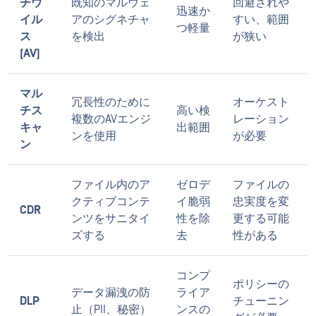
チウ
既知のマルウェ
回避されや
迅速か
イル
アのシグネチャ
すい、範囲
つ軽量
ス
を検出
が狭い
(AV)
マル
冗長性のために
オーケスト
チス
高い検
複数のAVエンジ
レーション
キャ
出範囲
ンを使用
が必要
ン
ファイル内のア
ゼロデ
ファイルの
クティブコンテ
イ脆弱
忠実度を変
CDR
ンツをサニタイ
性を除
更する可能
ズする
去
性がある
コンプ
ポリシーの
データ漏洩の防
ライア
DLP
チューニン
止（PII、秘密）
ンスの