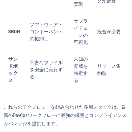
グが必要
実現
サプラ
ソフトウェア・
イチェ
SBOM
コンポーネント
統合が必要
ーンの
の棚卸し
可視化
サン
未知の
不審なファイル
ドボ
脅威を
リソース集
を安全に実行す
ック
特定す
約型
る
ス
る
これらのテクノロジーを組み合わせた多層スタックは、最
新のDevOpsワークフローに最強の保護とコンプライアンス
カバレッジを提供します。