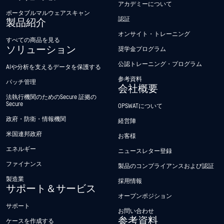
アカデミーについて
ポータブルマルウェアスキャン
認証
製品紹介
オンサイト・トレーニング
すべての商品を見る
ソリューション
奨学金プログラム
公認トレーニング・プログラム
AIや分析を支えるデータを保護する
参考資料
パッチ管理
会社概要
法執行機関のためのSecure 証拠の
Secure
OPSWATについて
政府・防衛・情報機関
経営陣
米国連邦政府
お客様
エネルギー
ニュースレター登録
ファイナンス
製品のコンプライアンスおよび認証
製造業
採用情報
サポート＆サービス
オープンポジション
サポート
お問い合わせ
参考資料
ケースを作成する