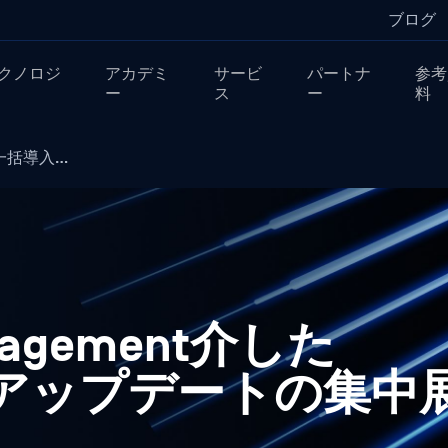
ブログ
クノロジ
アカデミ
サービ
パートナ
参考
ー
ス
ー
料
™の一括導入…
Management介した
der アップデートの集中