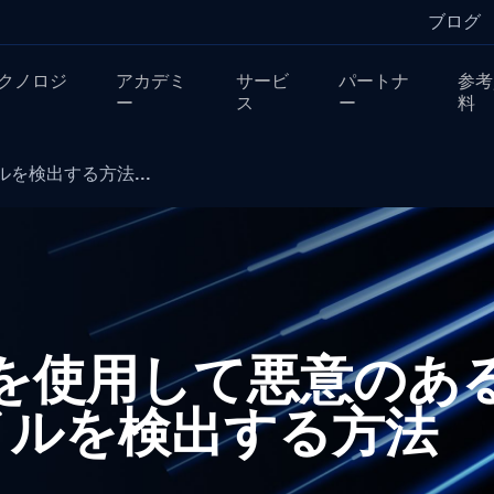
ブログ
クノロジ
アカデミ
サービ
パートナ
参考
ー
ス
ー
料
を検出する方法...
der を使用して悪意の
イルを検出する方法