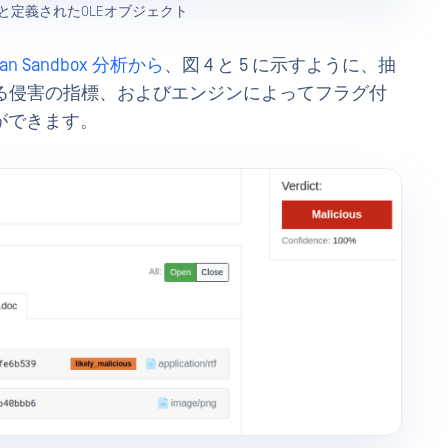
ツと定義されたOLEオブジェクト
scan Sandbox 分析から
、図 4 と 5 に示すように、抽
応する侵害の指標、およびエンジンによってフラグ付
ができます。