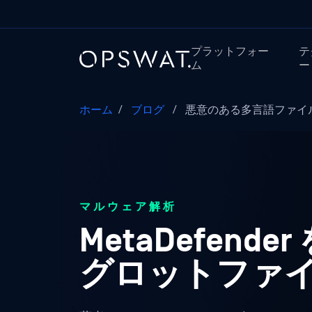
プラットフォー
テ
ム
ー
ホーム
/
ブログ
/
悪意のある多言語ファイル
マルウェア解析
MetaDefen
グロットファ