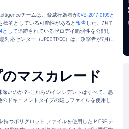
and Intelligenceチームは、脅威行為者が
CVE-2017-0199と
議を標的としている可能性があると
報告
した。7月11
884として
追跡されているゼロデイ脆弱性を公開し
対応センター（JPCERT/CC）は、攻撃者が7月に
プのマスカレード
味深いのか？-これらのインシデントはすべて、悪
他のドキュメントタイプの隠しファイルを使用し
つポリグロット ファイルを使用した MITRE テ