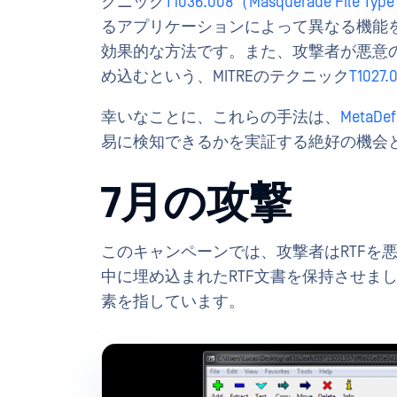
クニック
T1036.008（Masquerade File Type
るアプリケーションによって異なる機能
効果的な方法です。また、攻撃者が悪意
め込むという、MITREのテクニック
T1027
幸いなことに、これらの手法は、
MetaDe
易に検知できるかを実証する絶好の機会
7月の攻撃
このキャンペーンでは、攻撃者はRTFを悪用し
中に埋め込まれたRTF文書を保持させました
素を指しています。