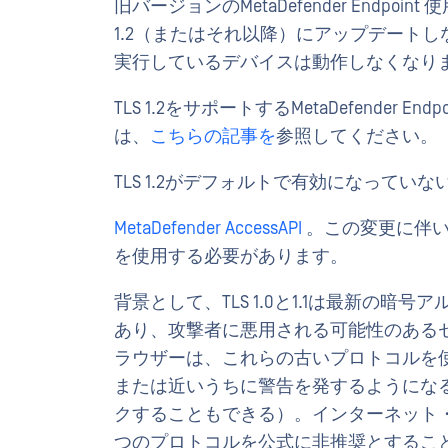
旧バージョンのMetaDefender Endpoi
1.2（またはそれ以降）にアップデートしない場合
実行しているデバイスは動作しなくなり
TLS 1.2をサポートするMetaDefende
は、
こちらの記事を
参照してください。
TLS 1.2がデフォルトで有効になってい
MetaDefender AccessAPI
。この変更に伴い、2
を使用する必要があります。
背景として、TLS 1.0と1.1は最新の
あり、攻撃者に悪用される可能性のある
ラウザーは、これらの古いプロトコルを
または近いうちに警告を発するようにな
クすることもできる）。インターネット
つのプロトコルを公式に非推奨とするこ