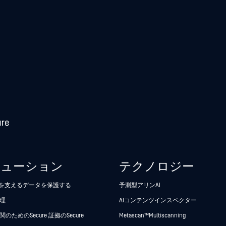
リューション
テクノロジー
析を支えるデータを保護する
予測型アリンAI
理
AIコンテンツインスペクター
のためのSecure 証拠のSecure
Metascan™ Multiscanning