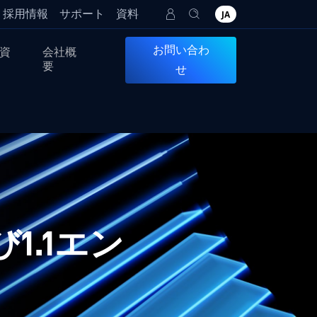
採用情報
サポート
資料
JA
お問い合わ
資
会社概
要
せ
よび1.1エン