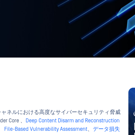
チャネルにおける高度なサイバーセキュリティ脅威
 Core 、
Deep Content Disarm and Reconstruction
、
File-Based Vulnerability Assessment
、
データ損失