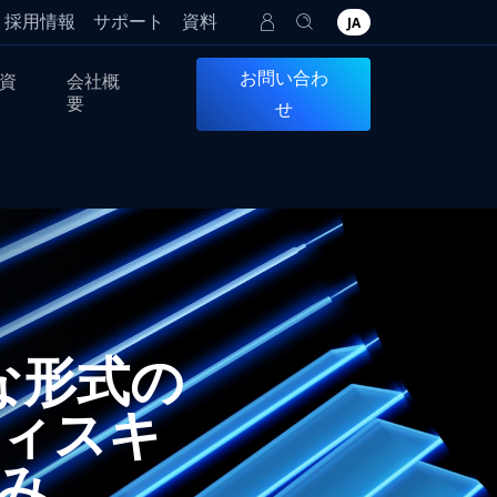
採用情報
サポート
資料
JA
お問い合わ
資
会社概
要
せ
不正な形式の
ィスキ
み