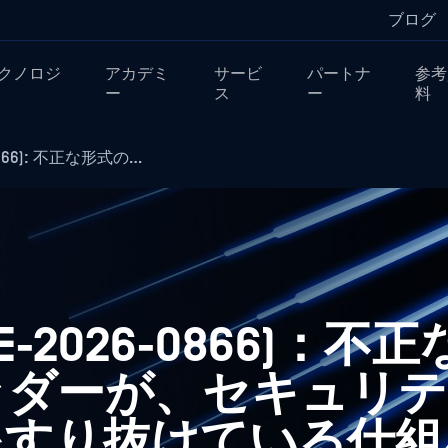
ブログ
クノロジ
アカデミ
サービ
パートナ
参考
ー
ス
ー
料
6-0866): 不正な形式の…
(CVE-2026-0866)：
ッダーが、セキュリテ
をすり抜けている仕組