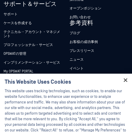
サポート＆サービス
オープンポジション
サポート
お問い合わせ
参考資料
ケースを作成する
テクニカル・アカウント・マネジメ
ブログ
ント
お客様の成功事例
プロフェッショナル・サービス
プレスリリース
OPSWATの管理
ニュース
インプリメンテーション・サービス
イベント
My OPSWAT PORTAL
ウェビナー
技術文書
This Website Uses Cookies
データシート
Hey there!
トレーニング
This website uses tracking technologies, such as cookies, to enable our
ホワイトペーパー
I'm Ozzy, your OPSWAT virtual assistant.
website functionalities, to enhance user experience or to analyze
脆弱性対策プログラム
How can I help you secure what's critical
performance and traffic. We may also share information about your use of
パートナー
無料ツール
today?
our site with our social media, advertising, and analytics partners. This
allows us to perform targeted advertising and to select ads and content
認証
that will be more relevant to you. By clicking “Accept All,” you agree to
テクノロジー・パートナー
your personal data being processed by all cookies and other technologies
on our website. Click “Reject All” to refuse, or “Manage My Preferences” to
OPSWAT チャネル パートナー