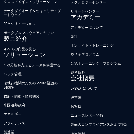
クロスドメイン・ソリューション
テクノロジーセンター
データダイオード＆セキュリティゲ
リサーチセンター
ートウェイ
アカデミー
OEMソリューション
アカデミーについて
ポータブルマルウェアスキャン
認証
製品紹介
オンサイト・トレーニング
すべての商品を見る
ソリューション
奨学金プログラム
公認トレーニング・プログラム
AIや分析を支えるデータを保護する
参考資料
パッチ管理
会社概要
法執行機関のためのSecure 証拠の
Secure
OPSWATについて
政府・防衛・情報機関
経営陣
米国連邦政府
お客様
エネルギー
ニュースレター登録
ファイナンス
製品のコンプライアンスおよび認証
製造業
採用情報