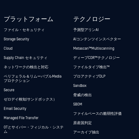
プラットフォーム
テクノロジー
ファイル・セキュリティ
予測型アリンAI
Storage Security
AIコンテンツインスペクター
Cloud
Metascan™ Multiscanning
Supply Chain セキュリティ
ディープCDR™テクノロジー
ネットワークの検出と対応
ファイルタイプ検出™
ペリフェラル＆リムーバブルMedia
プロアクティブDLP
プロテクション
Sandbox
Secure
脅威の検出
ゼロデイ検知(サンドボックス）
SBOM
Email Security
ファイルベースの脆弱性評価
Managed File Transfer
原産国判定
OTとサイバー・フィジカル・システ
ム
アーカイブ抽出