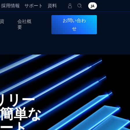
採用情報
サポート
資料
JA
お問い合わ
資
会社概
要
せ
0 リリー
簡単な
ート、