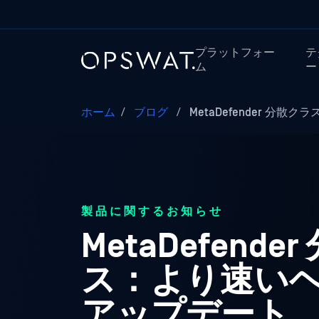
プラットフォー
テ
ム
ー
ホーム
/
ブログ
/
MetaDefender 分散クラスタ
製品に関するお知らせ
MetaDefende
ス：より速い
アップデート