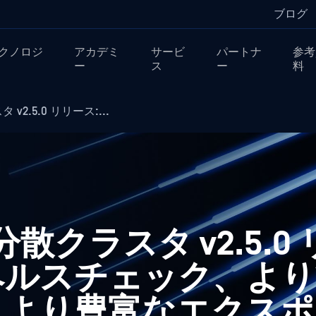
ブログ
クノロジ
アカデミ
サービ
パートナ
参考
ー
ス
ー
料
 v2.5.0 リリース:...
r 分散クラスタ v2.5.
ヘルスチェック、より
、より豊富なエクスポ