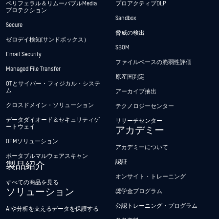
ペリフェラル＆リムーバブルMedia
プロアクティブDLP
プロテクション
Sandbox
Secure
脅威の検出
ゼロデイ検知(サンドボックス）
SBOM
Email Security
ファイルベースの脆弱性評価
Managed File Transfer
原産国判定
OTとサイバー・フィジカル・システ
ム
アーカイブ抽出
クロスドメイン・ソリューション
テクノロジーセンター
データダイオード＆セキュリティゲ
リサーチセンター
ートウェイ
アカデミー
OEMソリューション
アカデミーについて
ポータブルマルウェアスキャン
認証
製品紹介
オンサイト・トレーニング
すべての商品を見る
ソリューション
奨学金プログラム
公認トレーニング・プログラム
AIや分析を支えるデータを保護する