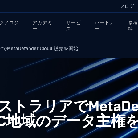
ブログ
クノロジ
アカデミ
サービ
パートナ
参考
ー
ス
ー
料
etaDefender Cloud 販売を開始...
ストラリアでMetaDef
APAC地域のデータ主権