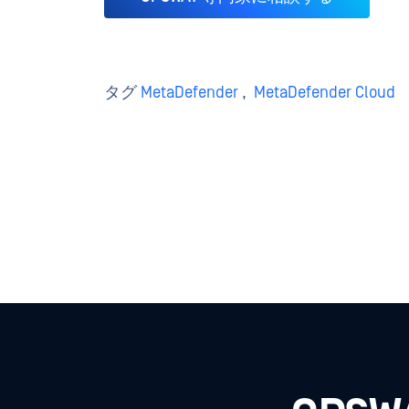
タグ
MetaDefender
,
MetaDefender Cloud