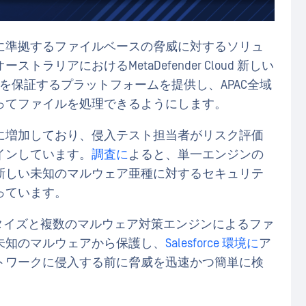
に準拠するファイルベースの脅威に対するソリュ
リアにおけるMetaDefender Cloud 新しい
主権を保証するプラットフォームを提供し、APAC全域
ってファイルを処理できるようにします。
に増加しており、侵入テスト担当者がリスク評価
インしています。
調査に
よると、単一エンジンの
新しい未知のマルウェア亜種に対するセキュリテ
っています。
データサニタイズと複数のマルウェア対策エンジンによるファ
未知のマルウェアから保護し、
Salesforce 環境に
ア
トワークに侵入する前に脅威を迅速かつ簡単に検