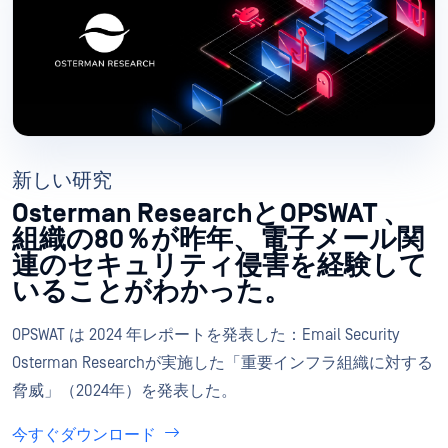
新しい研究
Osterman ResearchとOPSWAT 、
組織の80％が昨年、電子メール関
連のセキュリティ侵害を経験して
いることがわかった。
OPSWAT は 2024 年レポートを発表した：Email Security
Osterman Researchが実施した「重要インフラ組織に対する
脅威」（2024年）を発表した。
今すぐダウンロード