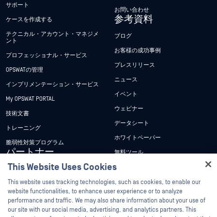
サポート
お問い合わせ
参考資料
ケースを作成する
テクニカル・アカウント・マネジメ
ブログ
ント
お客様の成功事例
プロフェッショナル・サービス
プレスリリース
OPSWATの管理
ニュース
インプリメンテーション・サービス
イベント
My OPSWAT PORTAL
ウェビナー
技術文書
データシート
トレーニング
ホワイトペーパー
脆弱性対策プログラム
パートナー
無料ツール
This Website Uses Cookies
Hey there!
認証
I'm Ozzy, your OPSWAT virtual assistant.
This website uses tracking technologies, such as cookies, to enable our
テクノロジー・パートナー
How can I help you secure what's critical
website functionalities, to enhance user experience or to analyze
OPSWAT チャネル パートナー
today?
performance and traffic. We may also share information about your use of
our site with our social media, advertising, and analytics partners. This