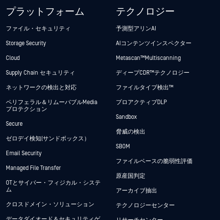
プラットフォーム
テクノロジー
ファイル・セキュリティ
予測型アリンAI
Storage Security
AIコンテンツインスペクター
Cloud
Metascan™ Multiscanning
Supply Chain セキュリティ
ディープCDR™テクノロジー
ネットワークの検出と対応
ファイルタイプ検出™
ペリフェラル＆リムーバブルMedia
プロアクティブDLP
プロテクション
Sandbox
Secure
脅威の検出
ゼロデイ検知(サンドボックス）
SBOM
Email Security
ファイルベースの脆弱性評価
Managed File Transfer
原産国判定
OTとサイバー・フィジカル・システ
ム
アーカイブ抽出
クロスドメイン・ソリューション
テクノロジーセンター
データダイオード＆セキュリティゲ