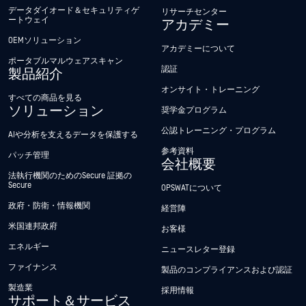
データダイオード＆セキュリティゲ
リサーチセンター
ートウェイ
アカデミー
OEMソリューション
アカデミーについて
ポータブルマルウェアスキャン
認証
製品紹介
オンサイト・トレーニング
すべての商品を見る
ソリューション
奨学金プログラム
公認トレーニング・プログラム
AIや分析を支えるデータを保護する
参考資料
パッチ管理
会社概要
法執行機関のためのSecure 証拠の
Secure
OPSWATについて
政府・防衛・情報機関
経営陣
米国連邦政府
お客様
エネルギー
ニュースレター登録
ファイナンス
製品のコンプライアンスおよび認証
製造業
採用情報
サポート＆サービス