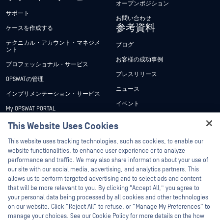
オープンポジション
サポート
お問い合わせ
参考資料
ケースを作成する
テクニカル・アカウント・マネジメ
ブログ
ント
お客様の成功事例
プロフェッショナル・サービス
プレスリリース
OPSWATの管理
ニュース
インプリメンテーション・サービス
イベント
My OPSWAT PORTAL
ウェビナー
技術文書
This Website Uses Cookies
データシート
Hey there!
トレーニング
This website uses tracking technologies, such as cookies, to enable our
ホワイトペーパー
I'm Ozzy, your OPSWAT virtual assistant.
website functionalities, to enhance user experience or to analyze
脆弱性対策プログラム
How can I help you secure what's critical
performance and traffic. We may also share information about your use of
パートナー
無料ツール
today?
our site with our social media, advertising, and analytics partners. This
allows us to perform targeted advertising and to select ads and content
認証
that will be more relevant to you. By clicking “Accept All,” you agree to
テクノロジー・パートナー
your personal data being processed by all cookies and other technologies
on our website. Click “Reject All” to refuse, or “Manage My Preferences” to
OPSWAT チャネル パートナー
manage your choices. See our Cookie Policy for more details on the how