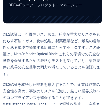
OPSWATシニア・プロダクト・マネージャー
C1D2認証は、可燃性ガス、蒸気、粉塵が重大なリスクをも
たらす石油・ガス、化学処理、製薬産業など、爆発の危険
性がある環境で操業する組織にとって不可欠です。この認
証は、MetaDefender Optical Diode これらの環境での安全な
動作を保証するための厳格なテストを受けており、規制要
件と業界の安全基準の両方を満たしていることを保証しま
す。
C1D2認証を取得した機器を導入することで、企業は作業の
安全性を高め、事故のリスクを低減し、厳しい業界規制へ
のコンプライアンスを確保することができます。
MetaDefender Optical Diode 、データ漏洩を防止し、産業ネ