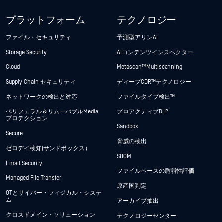
プラットフォーム
テクノロジー
ファイル・セキュリティ
予測型アリンAI
Storage Security
AIコンテンツインスペクター
Cloud
Metascan™ Multiscanning
Supply Chain セキュリティ
ディープCDR™テクノロジー
ネットワークの検出と対応
ファイルタイプ検出™
ペリフェラル＆リムーバブルMedia
プロアクティブDLP
プロテクション
Sandbox
Secure
脅威の検出
ゼロデイ検知(サンドボックス）
SBOM
Email Security
ファイルベースの脆弱性評価
Managed File Transfer
原産国判定
OTとサイバー・フィジカル・システ
ム
アーカイブ抽出
クロスドメイン・ソリューション
テクノロジーセンター