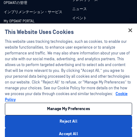
OPSWATの管理
ニュース
インプリメンテーション・サービス
イベント
My OPSWAT PORTAL
ウェビナー
技術文書
This Website Uses Cookies
データシート
Hey there!
トレーニング
This website uses tracking technologies, such as cookies, to enable our
ホワイトペーパー
I'm Ozzy, your OPSWAT virtual assistant.
website functionalities, to enhance user experience or to analyze
脆弱性対策プログラム
How can I help you secure what's critical
performance and traffic. We may also share information about your use of
Partners
無料ツール
today?
our site with our social media, advertising, and analytics partners. This
allows us to perform targeted advertising and to select ads and content
認証
that will be more relevant to you. By clicking “Accept All,” you agree to
テクノロジー・パートナー
your personal data being processed by all cookies and other technologies
on our website. Click “Reject All” to refuse, or “Manage My Preferences” to
OPSWAT チャネル パートナー
manage your choices. See our Cookie Policy for more details on the how
we process your data through cookies and similar technologies:
Cookie
©2026OPSWAT . All rights reserved.OPSWAT、MetaDefender、Metascan、
Policy
MetaAccess、OPSWAT 、Trust no File. Trust No Device.、OPSWAT 、Protecting the
World's Critical Infrastructure、Deep CDR™ Technology、InQuest、InQuestロゴ、
Manage My Preferences
DFI、RetroHunt、Deep File Inspection、およびJoin the Huntは、OPSWAT の商標
です。第三者の商標は、それぞれの所有者の財産です。
法的事項
プライバシーポリシー
クッキー設定
カリフォルニアの
Reject All
プライバシー
Privacy Policy
Accept All