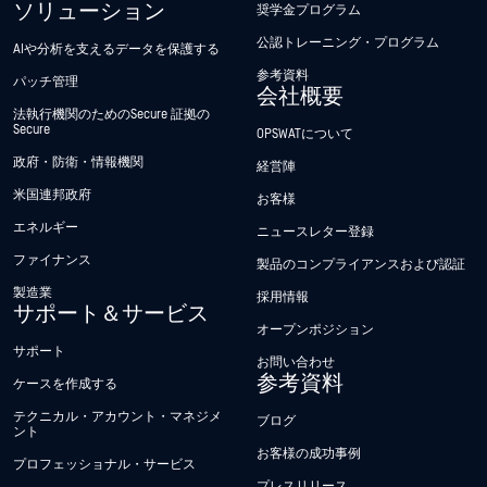
ソリューション
奨学金プログラム
公認トレーニング・プログラム
AIや分析を支えるデータを保護する
参考資料
パッチ管理
会社概要
法執行機関のためのSecure 証拠の
Secure
OPSWATについて
政府・防衛・情報機関
経営陣
米国連邦政府
お客様
エネルギー
ニュースレター登録
ファイナンス
製品のコンプライアンスおよび認証
製造業
採用情報
サポート＆サービス
オープンポジション
サポート
お問い合わせ
参考資料
ケースを作成する
テクニカル・アカウント・マネジメ
ブログ
ント
お客様の成功事例
プロフェッショナル・サービス
プレスリリース