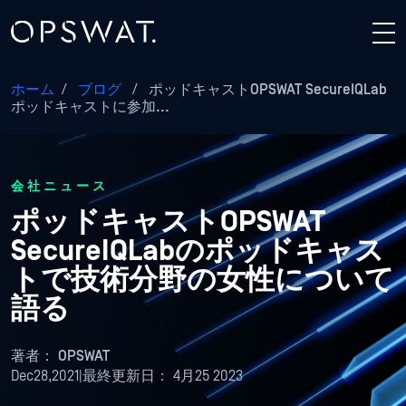
ホーム
/
ブログ
/
ポッドキャストOPSWAT SecureIQLab
ポッドキャストに参加...
会社ニュース
ポッドキャストOPSWAT
SecureIQLabのポッドキャス
トで技術分野の女性について
語る
著者：
OPSWAT
Dec28,2021
|
最終更新日：
4月25 2023